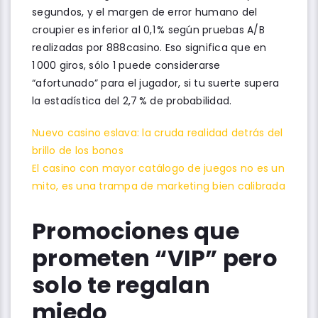
segundos, y el margen de error humano del
croupier es inferior al 0,1 % según pruebas A/B
realizadas por 888casino. Eso significa que en
1 000 giros, sólo 1 puede considerarse
“afortunado” para el jugador, si tu suerte supera
la estadística del 2,7 % de probabilidad.
Nuevo casino eslava: la cruda realidad detrás del
brillo de los bonos
El casino con mayor catálogo de juegos no es un
mito, es una trampa de marketing bien calibrada
Promociones que
prometen “VIP” pero
solo te regalan
miedo