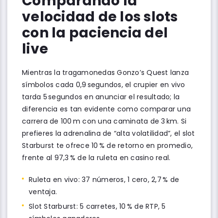
Comparando la
velocidad de los slots
con la paciencia del
live
Mientras la tragamonedas Gonzo’s Quest lanza
símbolos cada 0,9 segundos, el crupier en vivo
tarda 5 segundos en anunciar el resultado; la
diferencia es tan evidente como comparar una
carrera de 100 m con una caminata de 3 km. Si
prefieres la adrenalina de “alta volatilidad”, el slot
Starburst te ofrece 10 % de retorno en promedio,
frente al 97,3 % de la ruleta en casino real.
Ruleta en vivo: 37 números, 1 cero, 2,7 % de
ventaja.
Slot Starburst: 5 carretes, 10 % de RTP, 5