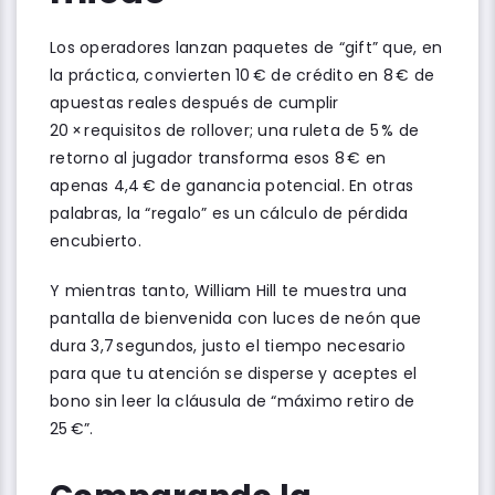
Los operadores lanzan paquetes de “gift” que, en
la práctica, convierten 10 € de crédito en 8 € de
apuestas reales después de cumplir
20 × requisitos de rollover; una ruleta de 5 % de
retorno al jugador transforma esos 8 € en
apenas 4,4 € de ganancia potencial. En otras
palabras, la “regalo” es un cálculo de pérdida
encubierto.
Y mientras tanto, William Hill te muestra una
pantalla de bienvenida con luces de neón que
dura 3,7 segundos, justo el tiempo necesario
para que tu atención se disperse y aceptes el
bono sin leer la cláusula de “máximo retiro de
25 €”.