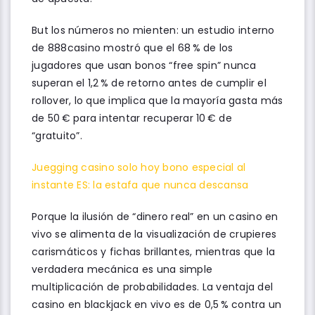
But los números no mienten: un estudio interno
de 888casino mostró que el 68 % de los
jugadores que usan bonos “free spin” nunca
superan el 1,2 % de retorno antes de cumplir el
rollover, lo que implica que la mayoría gasta más
de 50 € para intentar recuperar 10 € de
“gratuito”.
Juegging casino solo hoy bono especial al
instante ES: la estafa que nunca descansa
Porque la ilusión de “dinero real” en un casino en
vivo se alimenta de la visualización de crupieres
carismáticos y fichas brillantes, mientras que la
verdadera mecánica es una simple
multiplicación de probabilidades. La ventaja del
casino en blackjack en vivo es de 0,5 % contra un