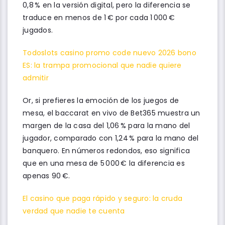
0,8 % en la versión digital, pero la diferencia se
traduce en menos de 1 € por cada 1 000 €
jugados.
Todoslots casino promo code nuevo 2026 bono
ES: la trampa promocional que nadie quiere
admitir
Or, si prefieres la emoción de los juegos de
mesa, el baccarat en vivo de Bet365 muestra un
margen de la casa del 1,06 % para la mano del
jugador, comparado con 1,24 % para la mano del
banquero. En números redondos, eso significa
que en una mesa de 5 000 € la diferencia es
apenas 90 €.
El casino que paga rápido y seguro: la cruda
verdad que nadie te cuenta