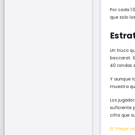
Por cada 1 
que solo lo
Estra
Un truco qu
baccarat. S
40 rondas s
Y aunque la
muestra que
Los jugado
suficiente 
cifra que s
El “mejor c