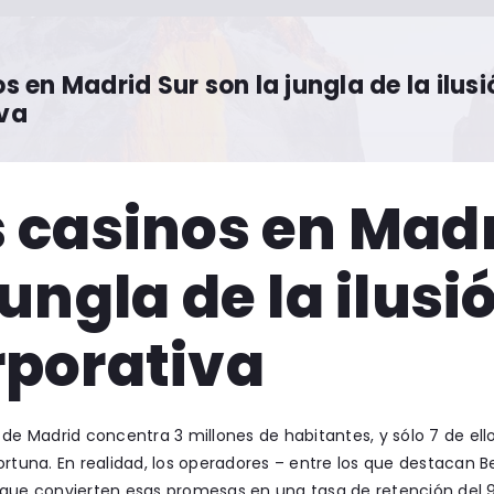
s en Madrid Sur son la jungla de la ilusi
va
s casinos en Madr
jungla de la ilusi
rporativa
 de Madrid concentra 3 millones de habitantes, y sólo 7 de ello
ortuna. En realidad, los operadores – entre los que destacan Bet
 que convierten esas promesas en una tasa de retención del 9