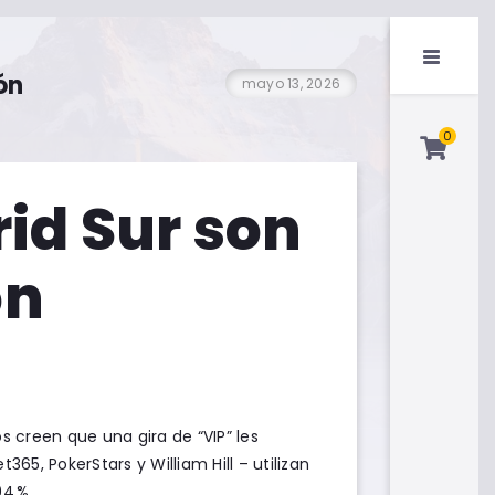
ón
mayo 13, 2026
0
id Sur son
ón
s creen que una gira de “VIP” les
365, PokerStars y William Hill – utilizan
4 %.