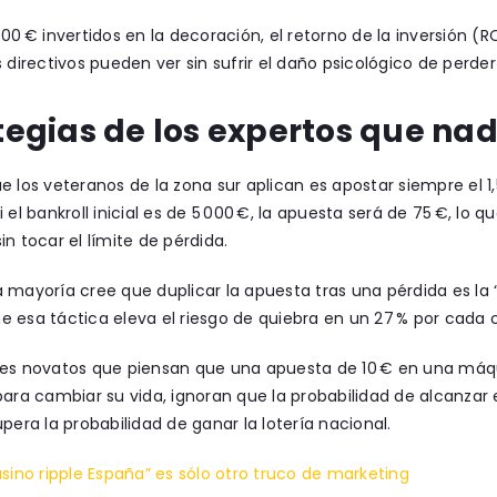
000 € invertidos en la decoración, el retorno de la inversión (
s directivos pueden ver sin sufrir el daño psicológico de perder 
tegias de los expertos que na
e los veteranos de la zona sur aplican es apostar siempre el 
i el bankroll inicial es de 5 000 €, la apuesta será de 75 €, lo 
in tocar el límite de pérdida.
 mayoría cree que duplicar la apuesta tras una pérdida es la “l
 esa táctica eleva el riesgo de quiebra en un 27 % por cada c
res novatos que piensan que una apuesta de 10 € en una máqu
para cambiar su vida, ignoran que la probabilidad de alcanzar 
upera la probabilidad de ganar la lotería nacional.
asino ripple España” es sólo otro truco de marketing