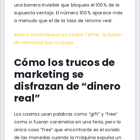
una barrera invisible que bloquea el 100 % de la
supuesta ventaja. El número 100 % aparece más
a menudo que el de la tasa de retorno real.
Retiros instantáneos en casino Tether: la ilusión
de velocidad que no paga
Cómo los trucos de
marketing se
disfrazan de “dinero
real”
Los casinos usan palabras como “gift” y “free”
como si fueran caramelos en una feria, pero la
única cosa “free” que encontrarás es el sonido
de las monedas cuando la máquina expulsa un