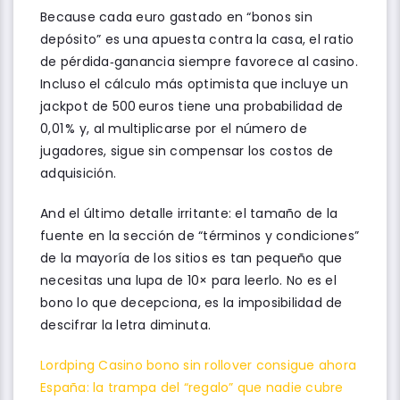
Because cada euro gastado en “bonos sin
depósito” es una apuesta contra la casa, el ratio
de pérdida‑ganancia siempre favorece al casino.
Incluso el cálculo más optimista que incluye un
jackpot de 500 euros tiene una probabilidad de
0,01 % y, al multiplicarse por el número de
jugadores, sigue sin compensar los costos de
adquisición.
And el último detalle irritante: el tamaño de la
fuente en la sección de “términos y condiciones”
de la mayoría de los sitios es tan pequeño que
necesitas una lupa de 10× para leerlo. No es el
bono lo que decepciona, es la imposibilidad de
descifrar la letra diminuta.
Lordping Casino bono sin rollover consigue ahora
España: la trampa del “regalo” que nadie cubre