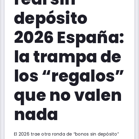
depósito
2026 España:
la trampa de
los “regalos”
que no valen
nada
El 2026 trae otra ronda de “bonos sin depósito”