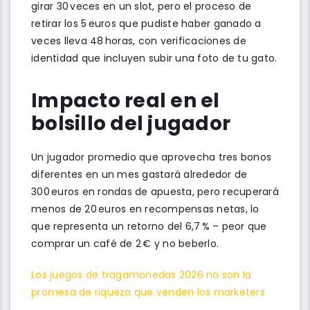
girar 30 veces en un slot, pero el proceso de
retirar los 5 euros que pudiste haber ganado a
veces lleva 48 horas, con verificaciones de
identidad que incluyen subir una foto de tu gato.
Impacto real en el
bolsillo del jugador
Un jugador promedio que aprovecha tres bonos
diferentes en un mes gastará alrededor de
300 euros en rondas de apuesta, pero recuperará
menos de 20 euros en recompensas netas, lo
que representa un retorno del 6,7 % – peor que
comprar un café de 2 € y no beberlo.
Los juegos de tragamonedas 2026 no son la
promesa de riqueza que venden los marketers