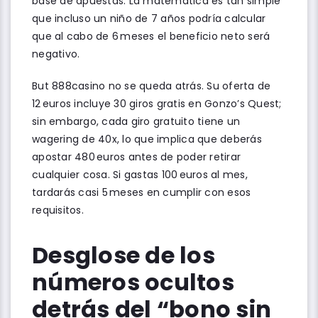
base de apuestas. La matemática es tan simple
que incluso un niño de 7 años podría calcular
que al cabo de 6 meses el beneficio neto será
negativo.
But 888casino no se queda atrás. Su oferta de
12 euros incluye 30 giros gratis en Gonzo’s Quest;
sin embargo, cada giro gratuito tiene un
wagering de 40x, lo que implica que deberás
apostar 480 euros antes de poder retirar
cualquier cosa. Si gastas 100 euros al mes,
tardarás casi 5 meses en cumplir con esos
requisitos.
Desglose de los
números ocultos
detrás del “bono sin