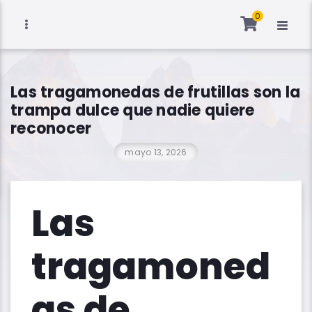
0
Las tragamonedas de frutillas son la
trampa dulce que nadie quiere
reconocer
mayo 13, 2026
Las
tragamoned
as de