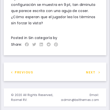
configuración se muestra en 9 pt, tan diminuta
que parece escrita con una aguja de coser.
¿Cómo esperan que el jugador lea los términos
sin forzar la vista?
Posted in Sin categoría
by
Share:
PREVIOUS
NEXT
© 2020 All Rights Reserved,
Email:
Raimel RV.
admin@bslthemes.com