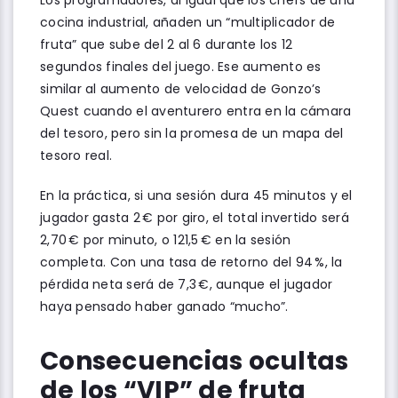
Los programadores, al igual que los chefs de una
cocina industrial, añaden un “multiplicador de
fruta” que sube del 2 al 6 durante los 12
segundos finales del juego. Ese aumento es
similar al aumento de velocidad de Gonzo’s
Quest cuando el aventurero entra en la cámara
del tesoro, pero sin la promesa de un mapa del
tesoro real.
En la práctica, si una sesión dura 45 minutos y el
jugador gasta 2 € por giro, el total invertido será
2,70 € por minuto, o 121,5 € en la sesión
completa. Con una tasa de retorno del 94 %, la
pérdida neta será de 7,3 €, aunque el jugador
haya pensado haber ganado “mucho”.
Consecuencias ocultas
de los “VIP” de fruta