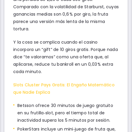
Comparado con la volatilidad de Starburst, cuyas
ganancias medias son 0,6 % por giro, la fruta
parece una versión más lenta de la misma
tortura.
Y la cosa se complica cuando el casino
incorpora un “gift” de 10 giros gratis. Porque nada
dice “te valoramos” como una oferta que, al
aplicarse, reduce tu bankroll en un 0,03 % extra
cada minuto.
Slots Cluster Pays Gratis: El Engaño Matemático
que Nadie Explica
Betsson ofrece 30 minutos de juego gratuito
en su frutilla‑slot, pero el tiempo total de
inactividad supera los 5 minutos por sesión.
PokerStars incluye un mini‑juego de fruta que,