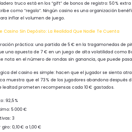
dadero truco está en los “gift” de bonos de registro: 50 % extra
cribe como “regalo”. Ningún casino es una organización benéf
ra inflar el volumen de juego.
 Casino Sin Depósito: La Realidad Que Nadie Te Cuenta
ación práctica: una partida de 5 € en la tragamonedas de pi
e una apuesta de 7 € en un juego de alta volatilidad como Bo
se nota en el número de rondas sin ganancia, que puede pasar
ógica del casino es simple: hacen que el jugador se sienta atr
ica muestra que el 73 % de los jugadores abandona después de
e lealtad prometen recompensas cada 10 € gastados.
o: 92,5 %
imo: 5 000 €
tivas: 3
giro: 0,10 € a 1,00 €