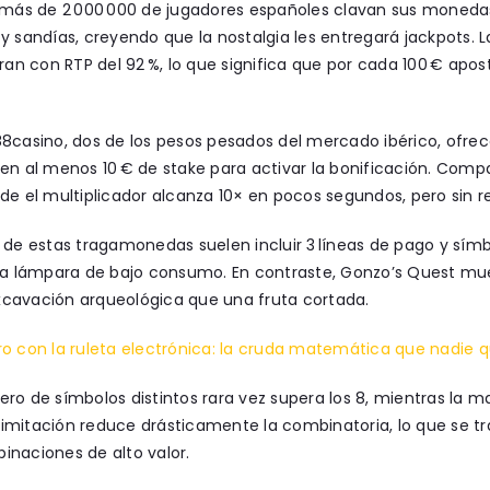
, más de 2 000 000 de jugadores españoles clavan sus moneda
y sandías, creyendo que la nostalgia les entregará jackpots. 
iran con RTP del 92 %, lo que significa que por cada 100 € apos
8casino, dos de los pesos pesados del mercado ibérico, ofrece
en al menos 10 € de stake para activar la bonificación. Comp
de el multiplicador alcanza 10× en pocos segundos, pero sin r
 de estas tragamonedas suelen incluir 3 líneas de pago y sí
una lámpara de bajo consumo. En contraste, Gonzo’s Quest mu
cavación arqueológica que una fruta cortada.
o con la ruleta electrónica: la cruda matemática que nadie q
ro de símbolos distintos rara vez supera los 8, mientras la m
a limitación reduce drásticamente la combinatoria, lo que se
naciones de alto valor.