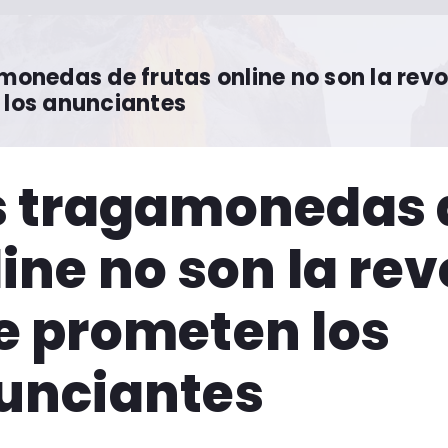
monedas de frutas online no son la rev
los anunciantes
s tragamonedas d
ine no son la re
e prometen los
unciantes