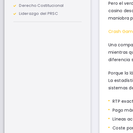
Pero el ver
Derecho Costitucional
casino des
Liderazgo del PRSC
maniobra pa
Crash Game
Una compar
mientras qu
diferencia 
Porque la l
La estadíst
sistemas d
RTP exact
Pago máx
Líneas ac
Coste por 