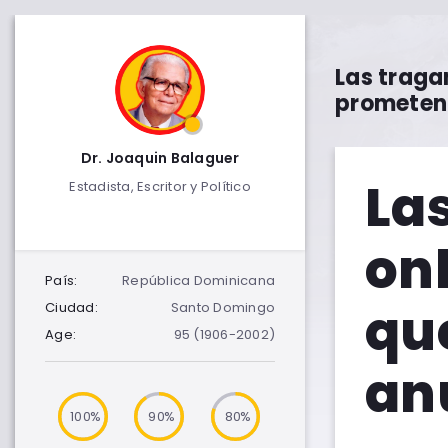
Las traga
prometen 
Dr. Joaquin Balaguer
La
Estadista, Escritor y Político
onl
País:
República Dominicana
qu
Ciudad:
Santo Domingo
Age:
95 (1906-2002)
an
100
90
80