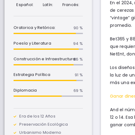
En el 2024
Español:
Latín:
Francés:
de cerezas 
“vintage” g
promedio.
Oratorica y Retórica:
90 %
Bet365 y 88
Poesía y Literatura
95 %
que requier
NetEnt, don
Construcción e Infraestructura:
90 %
Los diseños
Estrategia Política
la luz de 
100 %
más una ex
Diplomacia
85 %
Ganar diner
And el núme
Era de los 12 Años
12 o 14. Es
Preservación Ecológica
ganar combi
Urbanismo Moderno