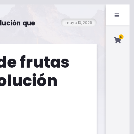
olución que
mayo 13, 2026
0
e frutas
volución