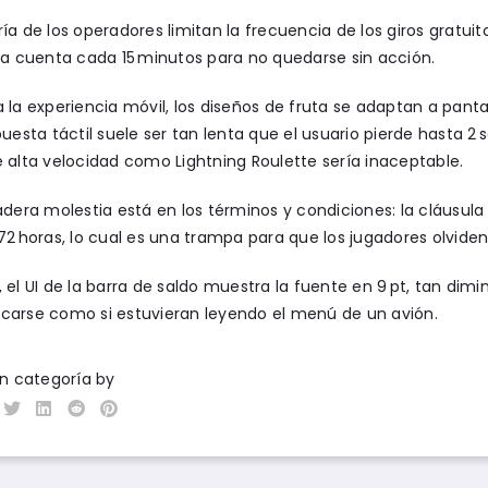
ía de los operadores limitan la frecuencia de los giros gratuito
la cuenta cada 15 minutos para no quedarse sin acción.
 la experiencia móvil, los diseños de fruta se adaptan a pantal
puesta táctil suele ser tan lenta que el usuario pierde hasta
 alta velocidad como Lightning Roulette sería inaceptable.
adera molestia está en los términos y condiciones: la cláusula 
72 horas, lo cual es una trampa para que los jugadores olviden
 el UI de la barra de saldo muestra la fuente en 9 pt, tan dimi
carse como si estuvieran leyendo el menú de un avión.
in categoría
by