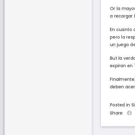
Or la mayor
a recargar 
En cuanto a
pero la res
un juego de
But la verd
expiran en 
Finalmente,
deben acer
Posted in S
Share: