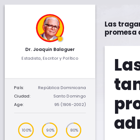
Las traga
promesa q
Dr. Joaquin Balaguer
La
Estadista, Escritor y Político
tam
País:
República Dominicana
pr
Ciudad:
Santo Domingo
Age:
95 (1906-2002)
ad
100
90
80