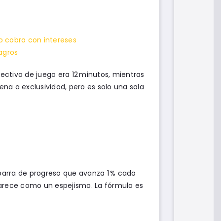
o cobra con intereses
agros
fectivo de juego era 12 minutos, mientras
ena a exclusividad, pero es solo una sala
 barra de progreso que avanza 1 % cada
aparece como un espejismo. La fórmula es