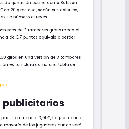
ades de ganar. Un casino como Betsson
” de 20 giros que, según sus cálculos,
” es un número al revés.
monedas de 3 tambores gratis ronda el
encia de 3,7 puntos equivale a perder
 200 giros en una versión de 3 tambores
ción es tan clara como una tabla de
gico
 publicitarios
a apuesta mínima a 0,01 €, lo que reduce
ue la mayoría de los jugadores nunca verá