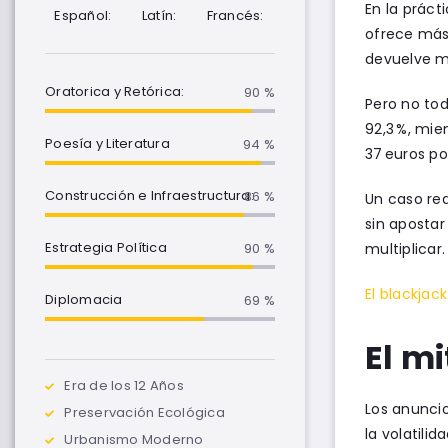
En la práct
Español:
Latín:
Francés:
ofrece más 
devuelve me
Oratorica y Retórica:
90 %
Pero no tod
92,3 %, mie
Poesía y Literatura
95 %
37 euros po
Construcción e Infraestructura:
90 %
Un caso rea
sin apostar
Estrategia Política
multiplicar.
100 %
El blackjac
Diplomacia
85 %
El mi
Era de los 12 Años
Los anuncio
Preservación Ecológica
la volatili
Urbanismo Moderno