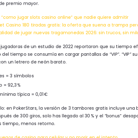
 de premio mayor.
l “como jugar slots casino online” que nadie quiere admitir
Casino 180 tiradas gratis: la oferta que suena a trampa per
alidad de jugar nuevas tragamonedas 2026: sin trucos, sin mil
, 5 jugadoras de un estudio de 2022 reportaron que su tiempo e
o del tiempo se consumía en cargar pantallas de “VIP”. “VIP” su
on un letrero de neón barato.
es = 3 símbolos
 = 92,3 %
ínima típica = 0,01 €
o: en PokerStars, la versión de 3 tambores gratis incluye una
espués de 300 giros, solo has llegado al 30 % y el “bonus” des
s tiempo, menos retorno.
uegos de casino para celular y no morir en el intento