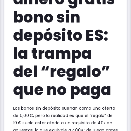
bono sin
depósito ES:
la trampa
del “regalo”
que no paga
Los bonos sin depósito suenan como una oferta
de 0,00 €, pero la realidad es que el “regalo” de
10 € suele estar atado a un requisito de 40x en
apuestas, lo que equivale a 400 € de juego antes