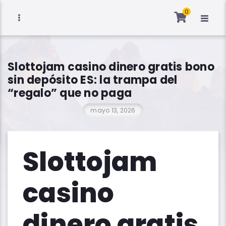
0
Slottojam casino dinero gratis bono
sin depósito ES: la trampa del
“regalo” que no paga
mayo 13, 2026
Slottojam
casino
dinero gratis