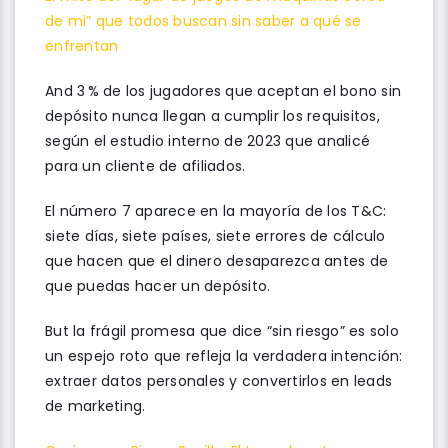
de mi” que todos buscan sin saber a qué se
enfrentan
And 3 % de los jugadores que aceptan el bono sin
depósito nunca llegan a cumplir los requisitos,
según el estudio interno de 2023 que analicé
para un cliente de afiliados.
El número 7 aparece en la mayoría de los T&C:
siete días, siete países, siete errores de cálculo
que hacen que el dinero desaparezca antes de
que puedas hacer un depósito.
But la frágil promesa que dice “sin riesgo” es solo
un espejo roto que refleja la verdadera intención:
extraer datos personales y convertirlos en leads
de marketing.