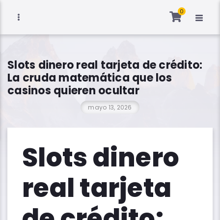
0
Slots dinero real tarjeta de crédito:
La cruda matemática que los
casinos quieren ocultar
mayo 13, 2026
Slots dinero
real tarjeta
de crédito: