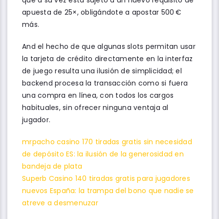
que a su vez está sujeto a un nuevo requisito de
apuesta de 25×, obligándote a apostar 500 €
más.
And el hecho de que algunas slots permitan usar
la tarjeta de crédito directamente en la interfaz
de juego resulta una ilusión de simplicidad; el
backend procesa la transacción como si fuera
una compra en línea, con todos los cargos
habituales, sin ofrecer ninguna ventaja al
jugador.
mrpacho casino 170 tiradas gratis sin necesidad
de depósito ES: la ilusión de la generosidad en
bandeja de plata
Superb Casino 140 tiradas gratis para jugadores
nuevos España: la trampa del bono que nadie se
atreve a desmenuzar