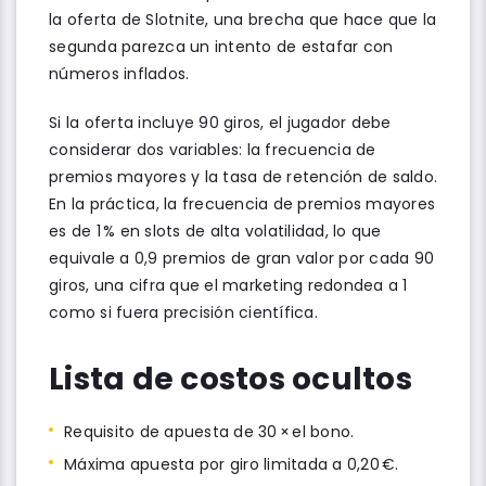
la oferta de Slotnite, una brecha que hace que la
segunda parezca un intento de estafar con
números inflados.
Si la oferta incluye 90 giros, el jugador debe
considerar dos variables: la frecuencia de
premios mayores y la tasa de retención de saldo.
En la práctica, la frecuencia de premios mayores
es de 1 % en slots de alta volatilidad, lo que
equivale a 0,9 premios de gran valor por cada 90
giros, una cifra que el marketing redondea a 1
como si fuera precisión científica.
Lista de costos ocultos
Requisito de apuesta de 30 × el bono.
Máxima apuesta por giro limitada a 0,20 €.