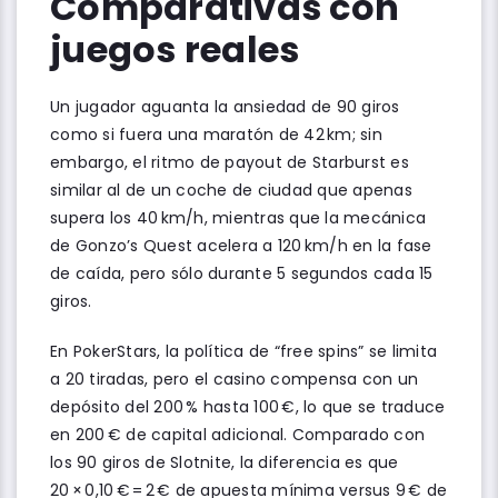
Comparativas con
juegos reales
Un jugador aguanta la ansiedad de 90 giros
como si fuera una maratón de 42 km; sin
embargo, el ritmo de payout de Starburst es
similar al de un coche de ciudad que apenas
supera los 40 km/h, mientras que la mecánica
de Gonzo’s Quest acelera a 120 km/h en la fase
de caída, pero sólo durante 5 segundos cada 15
giros.
En PokerStars, la política de “free spins” se limita
a 20 tiradas, pero el casino compensa con un
depósito del 200 % hasta 100 €, lo que se traduce
en 200 € de capital adicional. Comparado con
los 90 giros de Slotnite, la diferencia es que
20 × 0,10 € = 2 € de apuesta mínima versus 9 € de