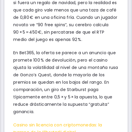
si fuera un regalo de navidad, pero la realidad es
que cada giro vale menos que una taza de café
de 0,80 € en una oficina fría. Cuando un jugador
novato ve “90 free spins”, su cerebro calcula
90 × 5 = 450 €, sin percatarse de que el RTP
medio del juego es apenas 92 %.
En Bet365, la oferta se parece a un anuncio que
promete 100 % de devolución, pero el casino
ajusta la volatilidad al nivel de una montaña rusa
de Gonzo’s Quest, donde la mayoría de los
premios se quedan en los bajos del rango. En
comparación, un giro de Starburst paga
típicamente entre 0,5 × y 5 × la apuesta, lo que
reduce drásticamente la supuesta “gratuita”
ganancia.
Casino sin licencia con criptomonedas: la