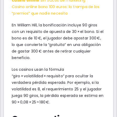
casino online
sin trucos de marketing
Casino online bono 100 euros: la trampa de los
“premios” que nadie necesita
En William Hill, la bonificación incluye 90 giros
con un requisito de apuesta de 30 × el bono. Si el
bono es de 10 €, el jugador debe apostar 300 €,
lo que convierte la “gratuita” en una obligación
de gastar 300 € antes de retirar cualquier
beneficio.
Los casinos usan la fórmula
“giro × volatilidad × requisito” para ocultar la
verdadera pérdida esperada. Por ejemplo, si la
volatilidad es 8, el requerimiento 25 y el jugador
juega 90 giros, la pérdida esperada se estima en
90 × 0,08 × 25 ≈ 180 €.