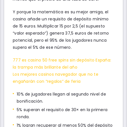
Y porque la matemática es su mejor amiga, el
casino añade un requisito de depósito mínimo
de 15 euros. Multiplicar 15 por 2,5 (el supuesto
“valor esperado”) genera 37,5 euros de retorno
potencial, pero el 95% de los jugadores nunca
supera el 5% de ese número.
777 es casino 50 free spins sin depósito España:
la trampa más brillante del año
Los mejores casinos navegador que no te
engañarán con “regalos” de feria
10% de jugadores llegan al segundo nivel de
bonificación.
5% superan el requisito de 30× en la primera
ronda.
1% logran recuperar al menos 50% del depósito