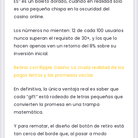
ES” es un boleto dorado, cuando en realidad solo
es una pequeña chispa en la oscuridad del
casino online.
Los números no mienten: 12 de cada 100 usuarios
nunca superan el requisito de 30×, y los que lo
hacen apenas ven un retorno del 8% sobre su
inversión inicial.
Retirar con Ripple Casino: La cruda realidad de los
pagos lentos y las promesas vacías
En definitiva, la única ventaja real es saber que
cada “gift” está rodeado de letras pequeñas que
convierten la promesa en una trampa
matemática.
Y para rematar, el diseño del botón de retiro está
tan cerca del borde que, al pasar a modo