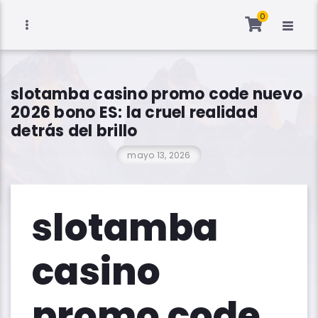
0
slotamba casino promo code nuevo
2026 bono ES: la cruel realidad
detrás del brillo
mayo 13, 2026
slotamba
casino
promo code