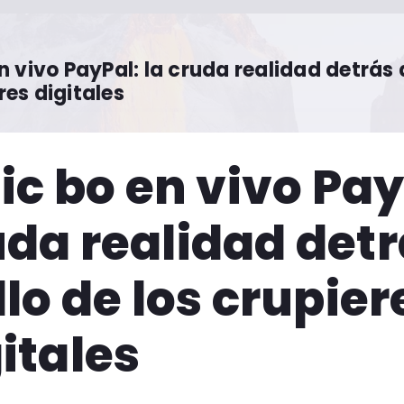
en vivo PayPal: la cruda realidad detrás d
res digitales
sic bo en vivo Pay
da realidad detr
llo de los crupier
itales