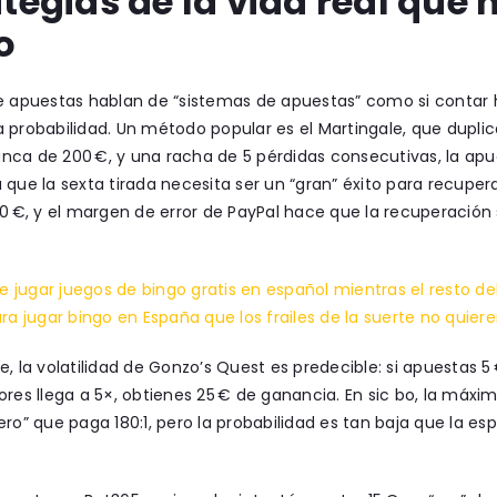
ategias de la vida real que
o
e apuestas hablan de “sistemas de apuestas” como si contar h
 probabilidad. Un método popular es el Martingale, que dupli
ca de 200 €, y una racha de 5 pérdidas consecutivas, la apuesta f
 que la sexta tirada necesita ser un “gran” éxito para recuperar
00 €, y el margen de error de PayPal hace que la recuperación 
 de jugar juegos de bingo gratis en español mientras el resto d
ara jugar bingo en España que los frailes de la suerte no quie
e, la volatilidad de Gonzo’s Quest es predecible: si apuestas 5
ores llega a 5×, obtienes 25 € de ganancia. En sic bo, la máxim
ero” que paga 180:1, pero la probabilidad es tan baja que la 