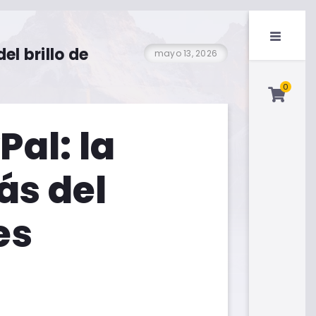
el brillo de
mayo 13, 2026
0
Pal: la
ás del
es