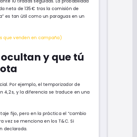
ante 10 tiradas seguidas. La probabilidad
da neta de 135 € tras la comisión de
ra” es tan útil como un paraguas en un
 los que venden en campaña)
 ocultan y que tú
gota
cial. Por ejemplo, el temporizador de
n 4,2 s, y la diferencia se traduce en una
je fijo, pero en la práctica el “cambio
ara vez se menciona en los T&C. Si
ón declarada.