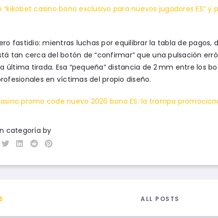
 “kikobet casino bono exclusivo para nuevos jugadores ES” y p
ero fastidio: mientras luchas por equilibrar la tabla de pagos, 
tá tan cerca del botón de “confirmar” que una pulsación erró
 la última tirada. Esa “pequeña” distancia de 2 mm entre los bo
rofesionales en víctimas del propio diseño.
casino promo code nuevo 2026 bono ES: la trampa promocional
in categoría
by
ALL POSTS
S