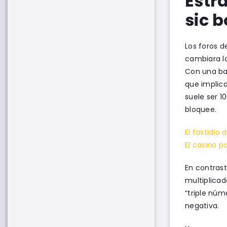
Estr
sic b
Los foros d
cambiara la
Con una ban
que implica
suele ser 1
bloquee.
El fastidio
El casino p
En contrast
multiplicad
“triple núm
negativa.