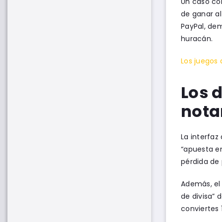
Un caso con
de ganar al
PayPal, dem
huracán.
Los juegos
Los 
nota
La interfaz
“apuesta en
pérdida de 
Además, el 
de divisa” 
conviertes 