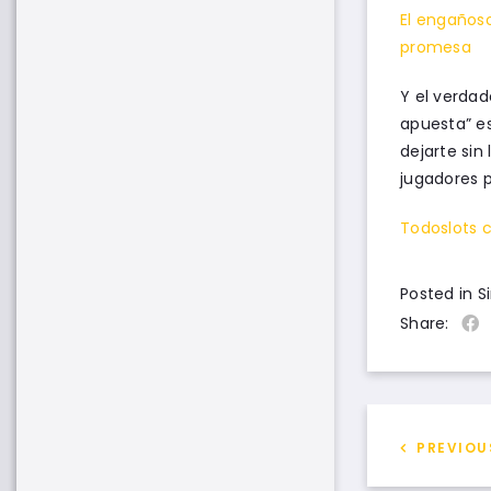
El engañoso
promesa
Y el verdad
apuesta” es
dejarte sin
jugadores p
Todoslots 
Posted in S
Share:
PREVIOU