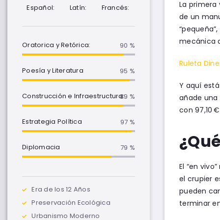
La primera 
Español:
Latín:
Francés:
de un manua
“pequeña”, 
mecánica d
Oratorica y Retórica:
90 %
Ruleta Dine
Poesía y Literatura
95 %
Y aquí está
Construcción e Infraestructura:
90 %
añade una 
con 97,10 €
Estrategia Política
100 %
¿Qué 
Diplomacia
85 %
El “en vivo
el crupier
Era de los 12 Años
pueden camb
Preservación Ecológica
terminar en
Urbanismo Moderno