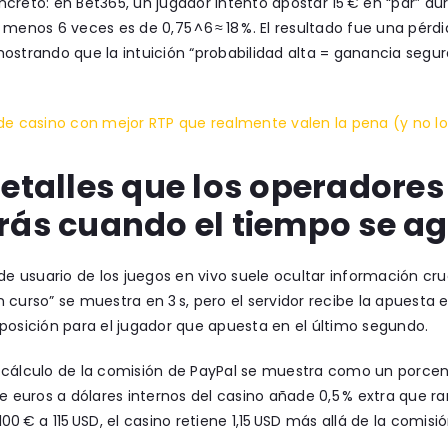
creto: en Bet365, un jugador intentó apostar 15 € en “par” dur
 menos 6 veces es de 0,75 ^6 ≈ 18 %. El resultado fue una pérdi
ostrando que la intuición “probabilidad alta = ganancia segu
 de casino con mejor RTP que realmente valen la pena (y no
detalles que los operadores
rás cuando el tiempo se a
 de usuario de los juegos en vivo suele ocultar información cru
 curso” se muestra en 3 s, pero el servidor recibe la apuesta e
posición para el jugador que apuesta en el último segundo.
cálculo de la comisión de PayPal se muestra como un porcenta
de euros a dólares internos del casino añade 0,5 % extra que r
100 € a 115 USD, el casino retiene 1,15 USD más allá de la comisi