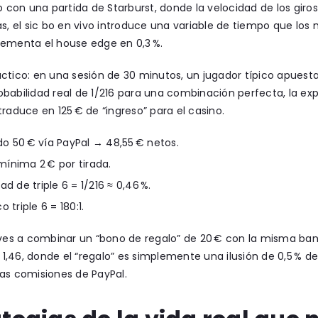
on una partida de Starburst, donde la velocidad de los giros
as, el sic bo en vivo introduce una variable de tiempo que lo
rementa el house edge en 0,3 %.
ctico: en una sesión de 30 minutos, un jugador típico apuesta 1
babilidad real de 1/216 para una combinación perfecta, la ex
traduce en 125 € de “ingreso” para el casino.
o 50 € vía PayPal → 48,55 € netos.
ínima 2 € por tirada.
ad de triple 6 = 1/216 ≈ 0,46 %.
o triple 6 = 180:1.
eves a combinar un “bono de regalo” de 20 € con la misma ban
 = 1,46, donde el “regalo” es simplemente una ilusión de 0,5 % 
as comisiones de PayPal.