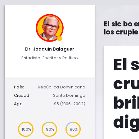
El sic bo 
los crupie
Dr. Joaquin Balaguer
El 
Estadista, Escritor y Político
cru
País:
República Dominicana
bri
Ciudad:
Santo Domingo
Age:
95 (1906-2002)
dig
100
90
80