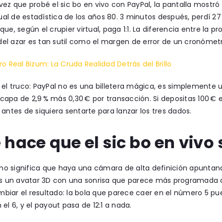
vez que probé el sic bo en vivo con PayPal, la pantalla most
l de estadística de los años 80. 3 minutos después, perdí 27
que, según el crupier virtual, paga 1:1. La diferencia entre la p
el azar es tan sutil como el margen de error de un cronómetr
ro Real Bizum: La Cruda Realidad Detrás del Brillo
 el truco: PayPal no es una billetera mágica, es simplemente
capa de 2,9 % más 0,30 € por transacción. Si depositas 100 €
 antes de siquiera sentarte para lanzar los tres dados.
hace que el sic bo en vivo 
” no significa que haya una cámara de alta definición apunta
 es un avatar 3D con una sonrisa que parece más programada
iar el resultado: la bola que parece caer en el número 5 pue
 el 6, y el payout pasa de 12:1 a nada.