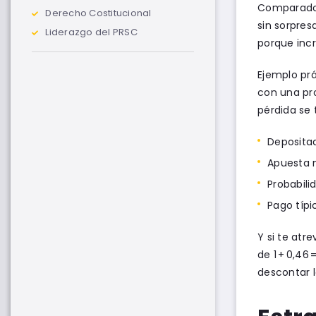
Comparado c
Derecho Costitucional
sin sorpres
Liderazgo del PRSC
porque inc
Ejemplo prá
con una pro
pérdida se 
Depositad
Apuesta m
Probabilid
Pago típic
Y si te atr
de 1 + 0,46
descontar l