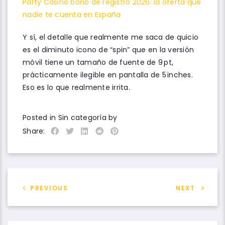
Party Casino bono de registro 2026: la oferta que
nadie te cuenta en España
Y sí, el detalle que realmente me saca de quicio
es el diminuto icono de “spin” que en la versión
móvil tiene un tamaño de fuente de 9 pt,
prácticamente ilegible en pantalla de 5 inches.
Eso es lo que realmente irrita.
Posted in Sin categoría
by
Share:
PREVIOUS
NEXT