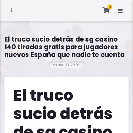
0
El truco sucio detrás de sg casino
140 tiradas gratis para jugadores
nuevos España que nadie te cuenta
mayo 13, 2026
El truco
sucio detrás
de sg casino