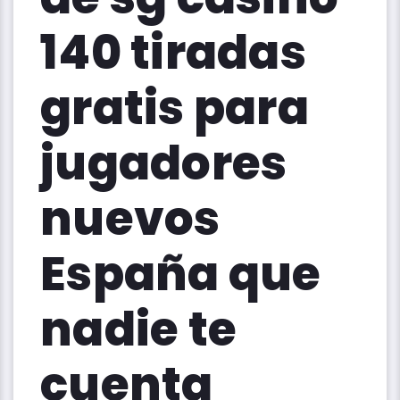
140 tiradas
gratis para
jugadores
nuevos
España que
nadie te
cuenta