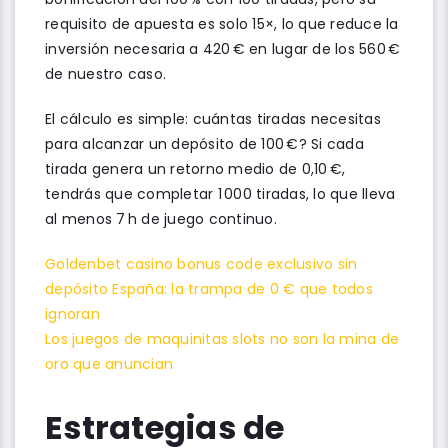
requisito de apuesta es solo 15×, lo que reduce la
inversión necesaria a 420 € en lugar de los 560 €
de nuestro caso.
El cálculo es simple: cuántas tiradas necesitas
para alcanzar un depósito de 100 €? Si cada
tirada genera un retorno medio de 0,10 €,
tendrás que completar 1 000 tiradas, lo que lleva
al menos 7 h de juego continuo.
Goldenbet casino bonus code exclusivo sin
depósito España: la trampa de 0 € que todos
ignoran
Los juegos de maquinitas slots no son la mina de
oro que anuncian
Estrategias de