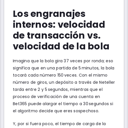
Los engranajes
internos: velocidad
de transacción vs.
velocidad de la bola
Imagina que la bola gira 37 veces por ronda; eso
significa que en una partida de 5 minutos, la bola
tocará cada número 150 veces. Con el mismo
número de giros, un depósito a través de Neteller
tarda entre 2 y 5 segundos, mientras que el
proceso de verificación de una cuenta en
Bet365 puede alargar el tiempo a 30 segundos si
el algoritmo decide que eres sospechoso.
Y, por si fuera poco, el tiempo de carga de la