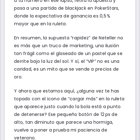
a tu número en ese lapso, retira la apuesta y
pasa a una partida de blackjack en PokerStars,
donde la expectativa de ganancia es 0,5 %
mayor que en la ruleta.
En resumen, la supuesta “rapidez” de Neteller no
es más que un truco de marketing, una ilusión
tan frágil como el glaseado de un pastel que se
derrite bajo la luz del sol. Y sí, el “VIP” no es una
caridad, es un mito que se vende a precios de
oro.
Y ahora que estamos aquí, ¿alguna vez te has
topado con el icono de “cargar más” en la ruleta
que aparece justo cuando la bola está a punto
de detenerse? Ese pequeño botón de 12 px de
alto, tan diminuto que parece una hormiga,
vuelve a poner a prueba mi paciencia de
veterano.