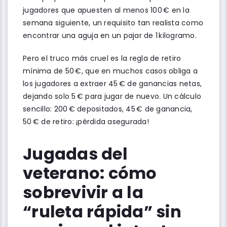
jugadores que apuesten al menos 100 € en la
semana siguiente, un requisito tan realista como
encontrar una aguja en un pajar de 1 kilogramo.
Pero el truco más cruel es la regla de retiro
mínima de 50 €, que en muchos casos obliga a
los jugadores a extraer 45 € de ganancias netas,
dejando solo 5 € para jugar de nuevo. Un cálculo
sencillo: 200 € depositados, 45 € de ganancia,
50 € de retiro: ¡pérdida asegurada!
Jugadas del
veterano: cómo
sobrevivir a la
“ruleta rápida” sin