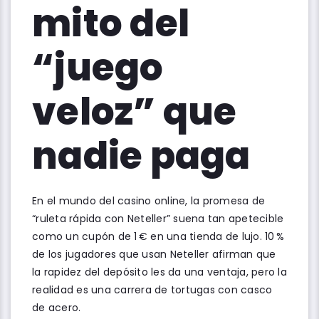
mito del
“juego
veloz” que
nadie paga
En el mundo del casino online, la promesa de
“ruleta rápida con Neteller” suena tan apetecible
como un cupón de 1 € en una tienda de lujo. 10 %
de los jugadores que usan Neteller afirman que
la rapidez del depósito les da una ventaja, pero la
realidad es una carrera de tortugas con casco
de acero.