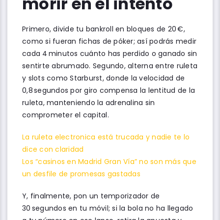
morir en el intento
Primero, divide tu bankroll en bloques de 20 €,
como si fueran fichas de póker; así podrás medir
cada 4 minutos cuánto has perdido o ganado sin
sentirte abrumado. Segundo, alterna entre ruleta
y slots como Starburst, donde la velocidad de
0,8 segundos por giro compensa la lentitud de la
ruleta, manteniendo la adrenalina sin
comprometer el capital.
La ruleta electronica está trucada y nadie te lo
dice con claridad
Los “casinos en Madrid Gran Vía” no son más que
un desfile de promesas gastadas
Y, finalmente, pon un temporizador de
30 segundos en tu móvil; si la bola no ha llegado