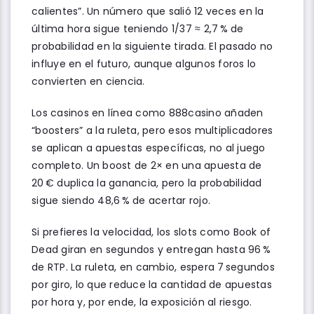
calientes”. Un número que salió 12 veces en la
última hora sigue teniendo 1/37 ≈ 2,7 % de
probabilidad en la siguiente tirada. El pasado no
influye en el futuro, aunque algunos foros lo
convierten en ciencia.
Los casinos en línea como 888casino añaden
“boosters” a la ruleta, pero esos multiplicadores
se aplican a apuestas específicas, no al juego
completo. Un boost de 2× en una apuesta de
20 € duplica la ganancia, pero la probabilidad
sigue siendo 48,6 % de acertar rojo.
Si prefieres la velocidad, los slots como Book of
Dead giran en segundos y entregan hasta 96 %
de RTP. La ruleta, en cambio, espera 7 segundos
por giro, lo que reduce la cantidad de apuestas
por hora y, por ende, la exposición al riesgo.