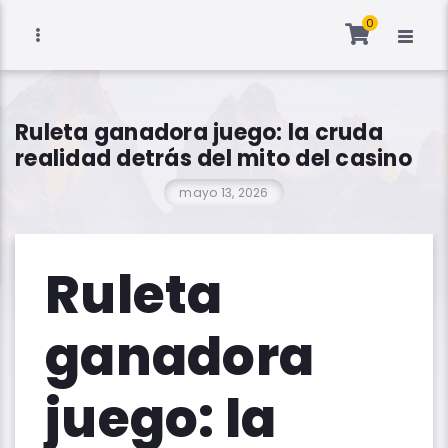
0
Ruleta ganadora juego: la cruda
realidad detrás del mito del casino
mayo 13, 2026
Ruleta
ganadora
juego: la