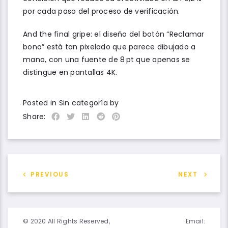
por cada paso del proceso de verificación.
And the final gripe: el diseño del botón “Reclamar
bono” está tan pixelado que parece dibujado a
mano, con una fuente de 8 pt que apenas se
distingue en pantallas 4K.
Posted in Sin categoría
by
Share:
PREVIOUS
NEXT
© 2020 All Rights Reserved,
Email: