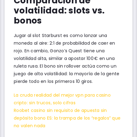
Comparación de
volatilidad: slots vs.
bonos
Jugar al slot Starburst es como lanzar una
moneda al aire: 2:1 de probabilidad de caer en
rojo. En cambio, Gonzo’s Quest tiene una
volatilidad alta, similar a apostar 100 € en una
ruleta rusa. El bono sin rollover actúa como un
juego de alta volatilidad: la mayoría de la gente
pierde todo en los primeros 10 giros.
La cruda realidad del mejor vpn para casino
cripto: sin trucos, solo cifras
Roobet casino sin requisito de apuesta sin
depósito bono ES: la trampa de los “regalos” que
no valen nada