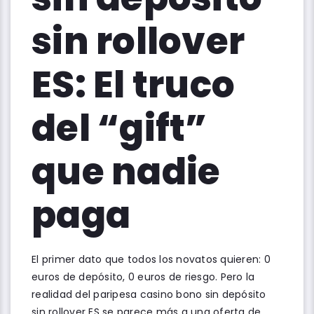
sin rollover
ES: El truco
del “gift”
que nadie
paga
El primer dato que todos los novatos quieren: 0
euros de depósito, 0 euros de riesgo. Pero la
realidad del paripesa casino bono sin depósito
sin rollover ES se parece más a una oferta de