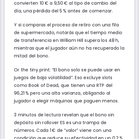
convierten 10 € a 9,50 € al tipo de cambio del
día, una pérdida del 5 % antes de comenzar.
Y si comparas el proceso de retiro con una fila
de supermercado, notarás que el tiempo medio
de transferencia en William Hill supera los 48 h,
mientras que el jugador aún no ha recuperado la
mitad del bono.
Or the tiny print: “El bono solo se puede usar en
juegos de baja volatilidad”. Eso excluye slots
como Book of Dead, que tienen una RTP del
96,21 % pero una alta varianza, obligando al
jugador a elegir máquinas que paguen menos.
3 minutos de lectura revelan que el bono sin
depósito sin rollover ES es una trampa de
números. Cada 1 € de “valor” viene con una
condición que reduce su efectividad en un 0,2 %