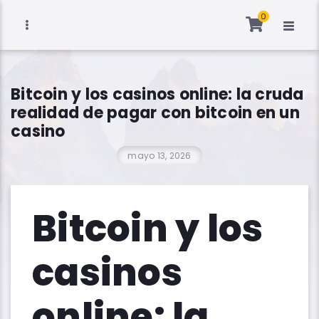
0
Bitcoin y los casinos online: la cruda
realidad de pagar con bitcoin en un
casino
mayo 13, 2026
Bitcoin y los
casinos
online: la