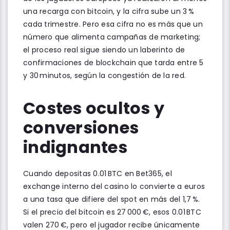
una recarga con bitcoin, y la cifra sube un 3 %
cada trimestre. Pero esa cifra no es más que un
número que alimenta campañas de marketing;
el proceso real sigue siendo un laberinto de
confirmaciones de blockchain que tarda entre 5
y 30 minutos, según la congestión de la red.
Costes ocultos y
conversiones
indignantes
Cuando depositas 0.01 BTC en Bet365, el
exchange interno del casino lo convierte a euros
a una tasa que difiere del spot en más del 1,7 %.
Si el precio del bitcoin es 27 000 €, esos 0.01 BTC
valen 270 €, pero el jugador recibe únicamente