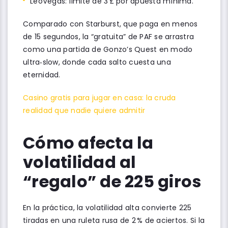
LeoVegas: límite de 3 £ por apuesta mínima.
Comparado con Starburst, que paga en menos
de 15 segundos, la “gratuita” de PAF se arrastra
como una partida de Gonzo’s Quest en modo
ultra‑slow, donde cada salto cuesta una
eternidad.
Casino gratis para jugar en casa: la cruda
realidad que nadie quiere admitir
Cómo afecta la
volatilidad al
“regalo” de 225 giros
En la práctica, la volatilidad alta convierte 225
tiradas en una ruleta rusa de 2 % de aciertos. Si la