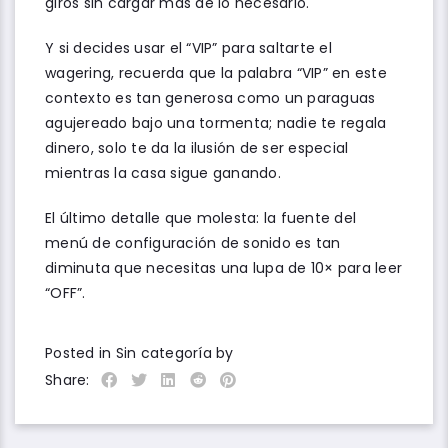
giros sin cargar más de lo necesario.
Y si decides usar el “VIP” para saltarte el
wagering, recuerda que la palabra “VIP” en este
contexto es tan generosa como un paraguas
agujereado bajo una tormenta; nadie te regala
dinero, solo te da la ilusión de ser especial
mientras la casa sigue ganando.
El último detalle que molesta: la fuente del
menú de configuración de sonido es tan
diminuta que necesitas una lupa de 10× para leer
“OFF”.
Posted in Sin categoría
by
Share: