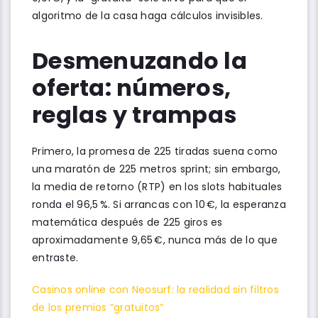
algoritmo de la casa haga cálculos invisibles.
Desmenuzando la
oferta: números,
reglas y trampas
Primero, la promesa de 225 tiradas suena como
una maratón de 225 metros sprint; sin embargo,
la media de retorno (RTP) en los slots habituales
ronda el 96,5 %. Si arrancas con 10 €, la esperanza
matemática después de 225 giros es
aproximadamente 9,65 €, nunca más de lo que
entraste.
Casinos online con Neosurf: la realidad sin filtros
de los premios “gratuitos”