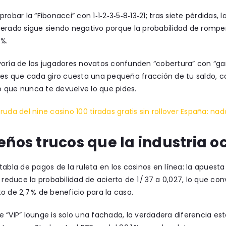
robar la “Fibonacci” con 1‑1‑2‑3‑5‑8‑13‑21; tras siete pérdidas, 
erado sigue siendo negativo porque la probabilidad de romper l
 %.
oría de los jugadores novatos confunden “cobertura” con “gar
 es que cada giro cuesta una pequeña fracción de tu saldo, c
 que nunca te devuelve lo que pides.
ruda del nine casino 100 tiradas gratis sin rollover España: n
ños trucos que la industria o
tabla de pagos de la ruleta en los casinos en línea: la apuesta
o reduce la probabilidad de acierto de 1 / 37 a 0,027, lo que co
o de 2,7 % de beneficio para la casa.
 “VIP” lounge is solo una fachada, la verdadera diferencia es