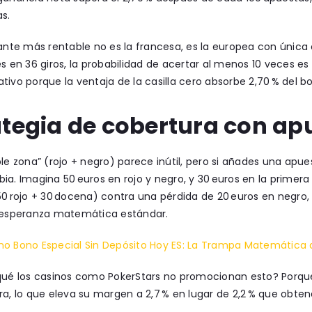
s.
iante más rentable no es la francesa, es la europea con única c
es en 36 giros, la probabilidad de acertar al menos 10 veces es
tivo porque la ventaja de la casilla cero absorbe 2,70 % del bo
ategia de cobertura con ap
ble zona” (rojo + negro) parece inútil, pero si añades una apu
ia. Imagina 50 euros en rojo y negro, y 30 euros en la primera
50 rojo + 30 docena) contra una pérdida de 20 euros en negro,
a esperanza matemática estándar.
no Bono Especial Sin Depósito Hoy ES: La Trampa Matemática 
qué los casinos como PokerStars no promocionan esto? Porque 
ra, lo que eleva su margen a 2,7 % en lugar de 2,2 % que obten