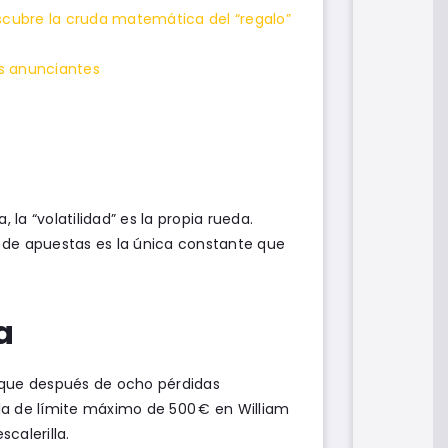
escubre la cruda matemática del “regalo”
os anunciantes
 la “volatilidad” es la propia rueda.
mo de apuestas es la única constante que
a
rque después de ocho pérdidas
lla de límite máximo de 500 € en William
calerilla.