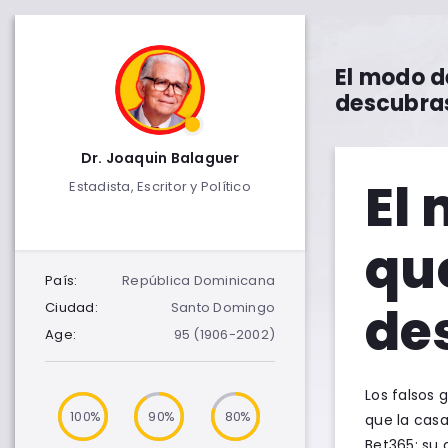
El modo de
descubra
Dr. Joaquin Balaguer
El 
Estadista, Escritor y Político
que
País:
República Dominicana
de
Ciudad:
Santo Domingo
Age:
95 (1906-2002)
Los falsos 
100
90
80
que la casa
Bet365: su