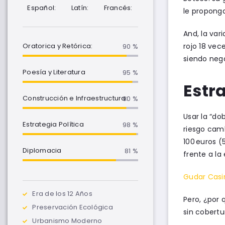
Español:
Latín:
Francés:
le proponga
And, la var
rojo 18 vec
Oratorica y Retórica:
90 %
siendo nega
Poesía y Literatura
95 %
Estr
Construcción e Infraestructura:
90 %
Usar la “do
Estrategia Política
100 %
riesgo camb
100 euros (
Diplomacia
85 %
frente a l
Gudar Casi
Era de los 12 Años
Pero, ¿por 
Preservación Ecológica
sin cobertu
Urbanismo Moderno