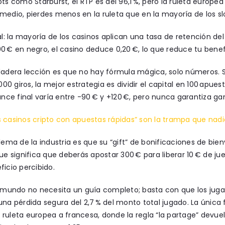
ots como Starburst, el RTP es del 96,1 %, pero la ruleta europea 
medio, pierdes menos en la ruleta que en la mayoría de los sl
nal: la mayoría de los casinos aplican una tasa de retención del
0 € en negro, el casino deduce 0,20 €, lo que reduce tu benefi
dadera lección es que no hay fórmula mágica, solo números. Si 
 000 giros, la mejor estrategia es dividir el capital en 100 apue
lance final varía entre -90 € y +120 €, pero nunca garantiza ga
 casinos cripto con apuestas rápidas” son la trampa que nad
blema de la industria es que su “gift” de bonificaciones de bi
que significa que deberás apostar 300 € para liberar 10 € de ju
ficio percibido.
el mundo no necesita un guía completo; basta con que los ju
una pérdida segura del 2,7 % del monto total jugado. La única
ruleta europea a francesa, donde la regla “la partage” devuelv