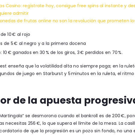
 Casino: regístrate hoy, consigue free spins al instante y d
uiere admitir
onedas de frutas online no son la revolución que prometen l
de 10 € al rojo
s de 5 € al negro y a la primera docena
: 10 € ganados en 30 % de los giros, 3 € perdidos en 70 %.
st enseña que la volatilidad alta no siempre paga; en la ruleta,
gundos de juego en Starburst y 5 minutos en la ruleta, el rit
ror de la apuesta progresiv
“Martingala” se desmorona cuando el bankroll es de 200 €, po
s necesitas 256 €, lo que supera el límite de la mesa. La casi
recordatorio de que la progresión es un pozo sin fondo, no una es