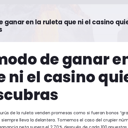
 ganar en la ruleta que ni el casino qui
s
modo de ganar en
 ni el casino qui
scubras
gurús de la ruleta venden promesas como si fueran bonos “gratu
 siempre lleva la delantera. Tomemos el caso del crupier nú
 ganancia neta supera el 2,70 % después de cada 100 apuesta