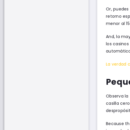
Or, puedes p
retorno esp
menor al 15
And, la may
los casinos
automático
La verdad c
Peque
Observa la 
casilla cer
despropósit
Because the