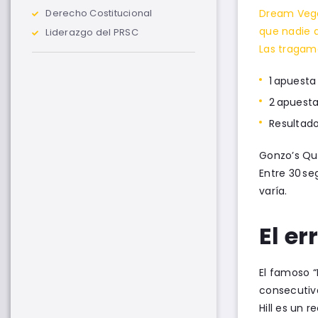
Dream Vegas
Derecho Costitucional
que nadie q
Liderazgo del PRSC
Las tragam
1 apuesta 
2 apuesta
Resultado
Gonzo’s Que
Entre 30 se
varía.
El er
El famoso 
consecutiva
Hill es un 