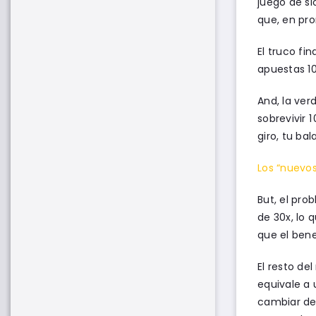
juego de sl
que, en pro
El truco fi
apuestas 10
And, la ver
sobrevivir 1
giro, tu ba
Los “nuevos
But, el pro
de 30x, lo 
que el bene
El resto d
equivale a 
cambiar de 