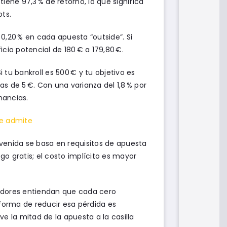
tiene 97,3 % de retorno, lo que significa
ots.
 0,20 % en cada apuesta “outside”. Si
cio potencial de 180 € a 179,80 €.
tu bankroll es 500 € y tu objetivo es
stas de 5 €. Con una varianza del 1,8 % por
nancias.
ie admite
envenida se basa en requisitos de apuesta
ego gratis; el costo implícito es mayor
gadores entiendan que cada cero
 forma de reducir esa pérdida es
e la mitad de la apuesta a la casilla