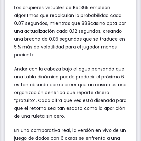
Los crupieres virtuales de Bet365 emplean
algoritmos que recalculan la probabilidad cada
0,07 segundos, mientras que 888casino opta por
una actualización cada 0,12 segundos, creando
una brecha de 0,05 segundos que se traduce en
5 % más de volatilidad para el jugador menos
paciente.
Andar con la cabeza bajo el agua pensando que
una tabla dinámica puede predecir el próximo 6
es tan absurdo como creer que un casino es una
organización benéfica que reparte dinero
“gratuito”. Cada cifra que ves está diseñada para
que el retorno sea tan escaso como la aparición
de una ruleta sin cero.
En una comparativa real, la versión en vivo de un
juego de dados con 6 caras se enfrenta a una