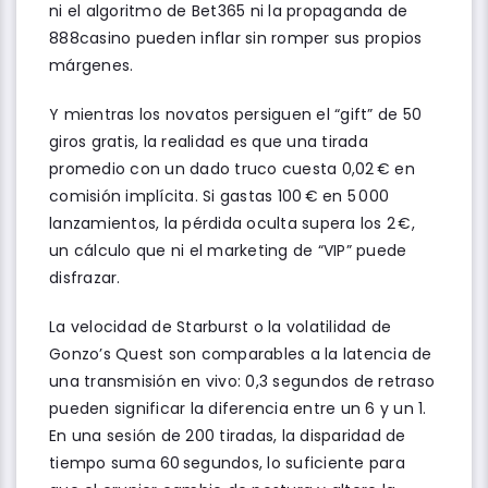
ni el algoritmo de Bet365 ni la propaganda de
888casino pueden inflar sin romper sus propios
márgenes.
Y mientras los novatos persiguen el “gift” de 50
giros gratis, la realidad es que una tirada
promedio con un dado truco cuesta 0,02 € en
comisión implícita. Si gastas 100 € en 5 000
lanzamientos, la pérdida oculta supera los 2 €,
un cálculo que ni el marketing de “VIP” puede
disfrazar.
La velocidad de Starburst o la volatilidad de
Gonzo’s Quest son comparables a la latencia de
una transmisión en vivo: 0,3 segundos de retraso
pueden significar la diferencia entre un 6 y un 1.
En una sesión de 200 tiradas, la disparidad de
tiempo suma 60 segundos, lo suficiente para