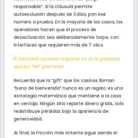
responsable”. Si la cláusula permite
autoexclusión después de 3 días, pon ese
número a prueba. En la mayoría de los casos, los
operadores hacen que el proceso de
desactivación sea deliberadamente torpe, con
interfaces que requieren más de 7 clics.
El baccarat squeeze regulado no es la panacea
que los “VIP” prometen
Recuerda que la “gift” que los casinos llaman
“bono de bienvenida” nunca es un regalo; es una
estrategia matemática que mantiene a la casa
en ventaja. Ningún sitio reparte dinero gratis, solo
redistribuye pérdidas bajo la apariencia de
generosidad.
Al final, la fricción más irritante sigue siendo el