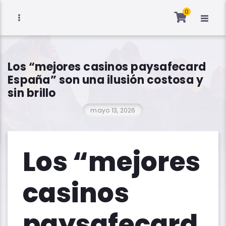
0
Los “mejores casinos paysafecard
España” son una ilusión costosa y
sin brillo
mayo 13, 2026
Los “mejores
casinos
paysafecard