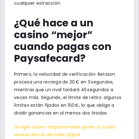
cualquier extracción.
¿Qué hace a un
casino “mejor”
cuando pagas con
Paysafecard?
Primero, la velocidad de verificación: Betsson
procesa una recarga de 20 € en 3 segundos,
mientras que un rival tardará 45 segundos a
veces más. Segundo, el límite de retiro: algunos
límites están fijados en 150 €, lo que obliga a
dividir ganancias en al menos dos tiradas.
Google casino tragamonedas gratis: la cruda
verdad detrás del brillo digital