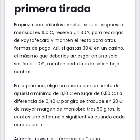
primera tirada
Empieza con cálculos simples: si tu presupuesto
mensual es 100 €, reserva un 30 % para recargas
de Paysafecard y mantén el resto para otras
formas de pago. Así, si gastas 30 € en un casino,
el máximo que deberías arriesgar en una sola
sesión es 10 €, manteniendo la exposición bajo
control.
En la práctica, elige un casino con un límite de
apuesta mínima de 0,10 € en lugar de 0,50 €. La
diferencia de 0,40 € por giro se traduce en 20 €
de mayor margen de maniobra tras 50 giros, lo
cual es una diferencia significativa cuando cada
euro cuenta.
Además, revisa los términos de “juego