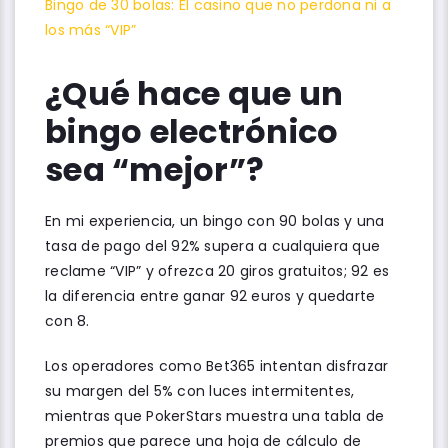
Bingo de 30 bolas: El casino que no perdona ni a
los más “VIP”
¿Qué hace que un
bingo electrónico
sea “mejor”?
En mi experiencia, un bingo con 90 bolas y una
tasa de pago del 92% supera a cualquiera que
reclame “VIP” y ofrezca 20 giros gratuitos; 92 es
la diferencia entre ganar 92 euros y quedarte
con 8.
Los operadores como Bet365 intentan disfrazar
su margen del 5% con luces intermitentes,
mientras que PokerStars muestra una tabla de
premios que parece una hoja de cálculo de