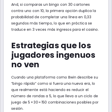
And, si comparas un bingo con 30 cartones
contra uno con 10, la primera opción duplica la
probabilidad de completar una línea en 0,33
segundos más tiempo, lo que en práctica se
traduce en 3 veces más ingresos para el casino.
Estrategias que los
jugadores ingenuos
no ven
Cuando una plataforma como Bwin describe su
“bingo rápido” como si fuera una nueva era, lo
que realmente está haciendo es reducir el
número de rondas a 5, lo que lleva a un ciclo de
juego de 5 × 30 = 150 combinaciones posibles por
sesión.