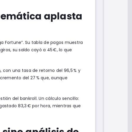
temática aplasta
ga Fortune”. Su tabla de pagos muestra
giros, su saldo cayó a 45 €, lo que
, con una tasa de retorno del 96,5 % y
 incremento del 27 % que, aunque
ión del bankroll. Un cálculo sencillo:
 gastado 83,3 € por hora, mientras que
 sino análisis de