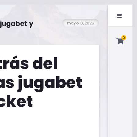
jugabet y
mayo 13, 2026
0
rás del
s jugabet
icket