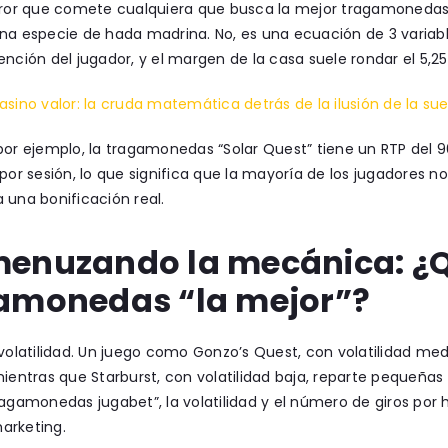
rror que comete cualquiera que busca la mejor tragamonedas 
na especie de hada madrina. No, es una ecuación de 3 variables 
ención del jugador, y el margen de la casa suele rondar el 5,25
asino valor: la cruda matemática detrás de la ilusión de la sue
por ejemplo, la tragamonedas “Solar Quest” tiene un RTP del 9
 por sesión, lo que significa que la mayoría de los jugadores n
 una bonificación real.
enuzando la mecánica: ¿Q
amonedas “la mejor”?
 volatilidad. Un juego como Gonzo’s Quest, con volatilidad m
mientras que Starburst, con volatilidad baja, reparte pequeñas 
ragamonedas jugabet”, la volatilidad y el número de giros por h
arketing.