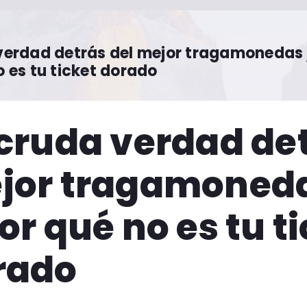
verdad detrás del mejor tragamonedas 
o es tu ticket dorado
 cruda verdad det
jor tragamoneda
or qué no es tu t
rado