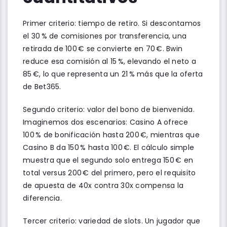
Primer criterio: tiempo de retiro. Si descontamos
el 30 % de comisiones por transferencia, una
retirada de 100 € se convierte en 70 €. Bwin
reduce esa comisión al 15 %, elevando el neto a
85 €, lo que representa un 21 % más que la oferta
de Bet365.
Segundo criterio: valor del bono de bienvenida.
Imaginemos dos escenarios: Casino A ofrece
100 % de bonificación hasta 200 €, mientras que
Casino B da 150 % hasta 100 €. El cálculo simple
muestra que el segundo solo entrega 150 € en
total versus 200 € del primero, pero el requisito
de apuesta de 40x contra 30x compensa la
diferencia.
Tercer criterio: variedad de slots. Un jugador que