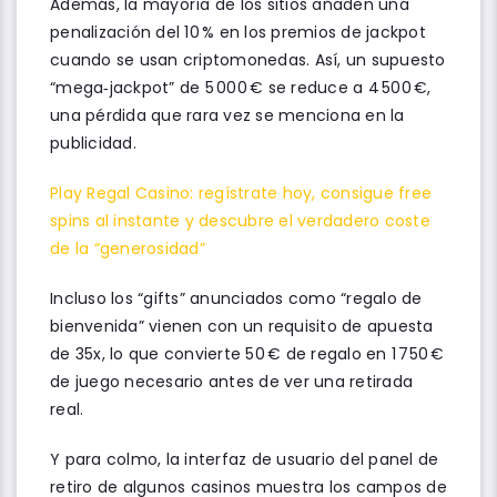
Además, la mayoría de los sitios añaden una
penalización del 10 % en los premios de jackpot
cuando se usan criptomonedas. Así, un supuesto
“mega‑jackpot” de 5 000 € se reduce a 4 500 €,
una pérdida que rara vez se menciona en la
publicidad.
Play Regal Casino: regístrate hoy, consigue free
spins al instante y descubre el verdadero coste
de la “generosidad”
Incluso los “gifts” anunciados como “regalo de
bienvenida” vienen con un requisito de apuesta
de 35x, lo que convierte 50 € de regalo en 1 750 €
de juego necesario antes de ver una retirada
real.
Y para colmo, la interfaz de usuario del panel de
retiro de algunos casinos muestra los campos de