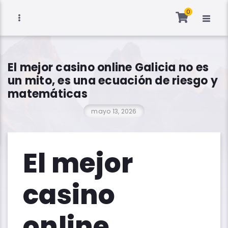
0
El mejor casino online Galicia no es
un mito, es una ecuación de riesgo y
matemáticas
mayo 13, 2026
El mejor
casino
online