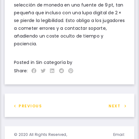
selección de moneda en una fuente de 9 pt, tan
pequeña que incluso con una lupa digital de 2 ×
se pierde la legibilidad. Esto obliga a los jugadores
a cometer errores y a contactar soporte,
añadiendo un coste oculto de tiempo y
paciencia.
Posted in Sin categoría
by
Share:
PREVIOUS
NEXT
© 2020 All Rights Reserved,
Email: