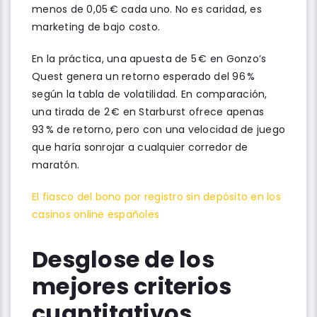
menos de 0,05 € cada uno. No es caridad, es
marketing de bajo costo.
En la práctica, una apuesta de 5 € en Gonzo’s
Quest genera un retorno esperado del 96 %
según la tabla de volatilidad. En comparación,
una tirada de 2 € en Starburst ofrece apenas
93 % de retorno, pero con una velocidad de juego
que haría sonrojar a cualquier corredor de
maratón.
El fiasco del bono por registro sin depósito en los
casinos online españoles
Desglose de los
mejores criterios
cuantitativos