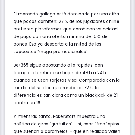
El mercado gallego está dominado por una cifra
que pocos admiten: 27 % de los jugadores online
prefieren plataformas que combinan velocidad
de pago con una oferta mínima de 10 € de
bonos. Eso ya descarta a la mitad de los
supuestos “mega‑promocionales”.
Bet365 sigue apostando a la rapidez, con
tiempos de retiro que bajan de 48 h a 24 h
cuando se usan tarjetas Visa. Comparado con la
media del sector, que ronda los 72 h, la
diferencia es tan clara como un blackjack de 21
contra un 16.
Y mientras tanto, PokerStars muestra una
política de giros “gratuitos” – sí, esos “free” spins
que suenan a caramelos – que en realidad valen