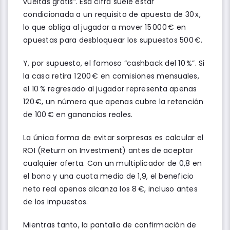
vueltas gratis”. Esa cifra suele estar
condicionada a un requisito de apuesta de 30 x,
lo que obliga al jugador a mover 15 000 € en
apuestas para desbloquear los supuestos 500 €.
Y, por supuesto, el famoso “cashback del 10 %”. Si
la casa retira 1 200 € en comisiones mensuales,
el 10 % regresado al jugador representa apenas
120 €, un número que apenas cubre la retención
de 100 € en ganancias reales.
La única forma de evitar sorpresas es calcular el
ROI (Return on Investment) antes de aceptar
cualquier oferta. Con un multiplicador de 0,8 en
el bono y una cuota media de 1,9, el beneficio
neto real apenas alcanza los 8 €, incluso antes
de los impuestos.
Mientras tanto, la pantalla de confirmación de