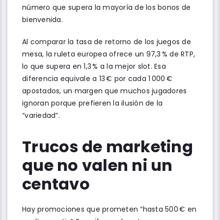
número que supera la mayoría de los bonos de
bienvenida.
Al comparar la tasa de retorno de los juegos de
mesa, la ruleta europea ofrece un 97,3 % de RTP,
lo que supera en 1,3 % a la mejor slot. Esa
diferencia equivale a 13 € por cada 1 000 €
apostados, un margen que muchos jugadores
ignoran porque prefieren la ilusión de la
“variedad”.
Trucos de marketing
que no valen ni un
centavo
Hay promociones que prometen “hasta 500 € en