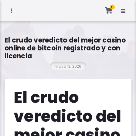
0
El crudo veredicto del mejor casino
online de bitcoin registrado y con
licencia
mayo 13, 2026
El crudo
veredicto del
mejor casino