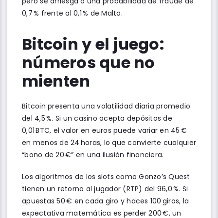
pero se arriesga a una probabilidad de fraude de
0,7 % frente al 0,1 % de Malta.
Bitcoin y el juego:
números que no
mienten
Bitcoin presenta una volatilidad diaria promedio
del 4,5 %. Si un casino acepta depósitos de
0,01 BTC, el valor en euros puede variar en 45 €
en menos de 24 horas, lo que convierte cualquier
“bono de 20 €” en una ilusión financiera.
Los algoritmos de los slots como Gonzo’s Quest
tienen un retorno al jugador (RTP) del 96,0 %. Si
apuestas 50 € en cada giro y haces 100 giros, la
expectativa matemática es perder 200 €, un