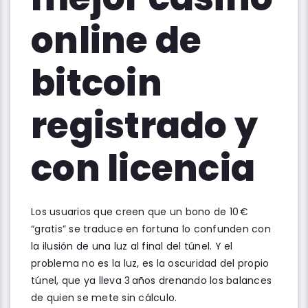
online de
bitcoin
registrado y
con licencia
Los usuarios que creen que un bono de 10 €
“gratis” se traduce en fortuna lo confunden con
la ilusión de una luz al final del túnel. Y el
problema no es la luz, es la oscuridad del propio
túnel, que ya lleva 3 años drenando los balances
de quien se mete sin cálculo.