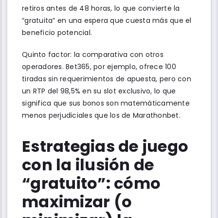
retiros antes de 48 horas, lo que convierte la
“gratuita” en una espera que cuesta más que el
beneficio potencial.
Quinto factor: la comparativa con otros
operadores. Bet365, por ejemplo, ofrece 100
tiradas sin requerimientos de apuesta, pero con
un RTP del 98,5% en su slot exclusivo, lo que
significa que sus bonos son matemáticamente
menos perjudiciales que los de Marathonbet.
Estrategias de juego
con la ilusión de
“gratuito”: cómo
maximizar (o