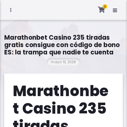
0
Marathonbet Casino 235 tiradas
gratis consigue con código de bono
ES: la trampa que nadie te cuenta
mayo 13, 2026
Marathonbe
t Casino 235
tiradas