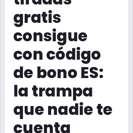
gratis
consigue
con código
de bono ES:
la trampa
que nadie te
cuenta