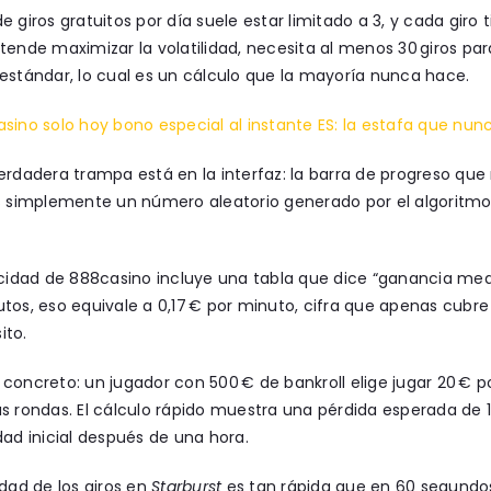
e giros gratuitos por día suele estar limitado a 3, y cada giro
tende maximizar la volatilidad, necesita al menos 30 giros pa
estándar, lo cual es un cálculo que la mayoría nunca hace.
sino solo hoy bono especial al instante ES: la estafa que nu
erdadera trampa está en la interfaz: la barra de progreso que m
s simplemente un número aleatorio generado por el algoritmo
icidad de 888casino incluye una tabla que dice “ganancia media
tos, eso equivale a 0,17 € por minuto, cifra que apenas cubre 
ito.
concreto: un jugador con 500 € de bankroll elige jugar 20 € p
s rondas. El cálculo rápido muestra una pérdida esperada de 14
dad inicial después de una hora.
idad de los giros en
Starburst
es tan rápida que en 60 segundos