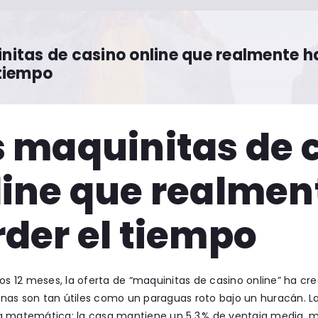
nitas de casino online que realmente 
 tiempo
s maquinitas de 
line que realmen
rder el tiempo
mos 12 meses, la oferta de “maquinitas de casino online” ha cre
nas son tan útiles como un paraguas roto bajo un huracán. La
a matemática: la casa mantiene un 5,3 % de ventaja media, m