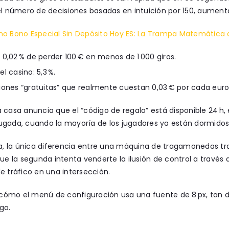
el número de decisiones basadas en intuición por 150, aument
no Bono Especial Sin Depósito Hoy ES: La Trampa Matemática 
 0,02 % de perder 100 € en menos de 1 000 giros.
l casino: 5,3 %.
iones “gratuitas” que realmente cuestan 0,03 € por cada euro 
 casa anuncia que el “código de regalo” está disponible 24 h, 
ugada, cuando la mayoría de los jugadores ya están dormidos
va, la única diferencia entre una máquina de tragamonedas tr
que la segunda intenta venderte la ilusión de control a trav
e tráfico en una intersección.
e cómo el menú de configuración usa una fuente de 8 px, tan 
go.