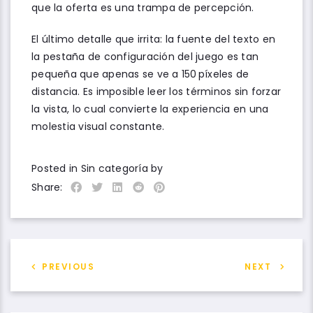
que la oferta es una trampa de percepción.
El último detalle que irrita: la fuente del texto en
la pestaña de configuración del juego es tan
pequeña que apenas se ve a 150 píxeles de
distancia. Es imposible leer los términos sin forzar
la vista, lo cual convierte la experiencia en una
molestia visual constante.
Posted in Sin categoría
by
Share:
PREVIOUS
NEXT