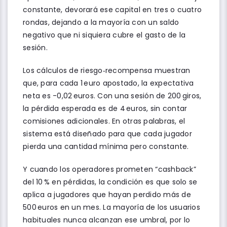
constante, devorará ese capital en tres o cuatro
rondas, dejando a la mayoría con un saldo
negativo que ni siquiera cubre el gasto de la
sesión.
Los cálculos de riesgo‑recompensa muestran
que, para cada 1 euro apostado, la expectativa
neta es -0,02 euros. Con una sesión de 200 giros,
la pérdida esperada es de 4 euros, sin contar
comisiones adicionales. En otras palabras, el
sistema está diseñado para que cada jugador
pierda una cantidad mínima pero constante.
Y cuando los operadores prometen “cashback”
del 10 % en pérdidas, la condición es que solo se
aplica a jugadores que hayan perdido más de
500 euros en un mes. La mayoría de los usuarios
habituales nunca alcanzan ese umbral, por lo