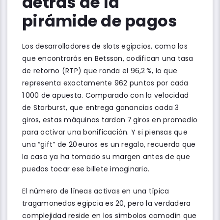
detrás de la
pirámide de pagos
Los desarrolladores de slots egipcios, como los
que encontrarás en Betsson, codifican una tasa
de retorno (RTP) que ronda el 96,2 %, lo que
representa exactamente 962 puntos por cada
1 000 de apuesta. Comparado con la velocidad
de Starburst, que entrega ganancias cada 3
giros, estas máquinas tardan 7 giros en promedio
para activar una bonificación. Y si piensas que
una “gift” de 20 euros es un regalo, recuerda que
la casa ya ha tomado su margen antes de que
puedas tocar ese billete imaginario.
El número de líneas activas en una típica
tragamonedas egipcia es 20, pero la verdadera
complejidad reside en los símbolos comodín que