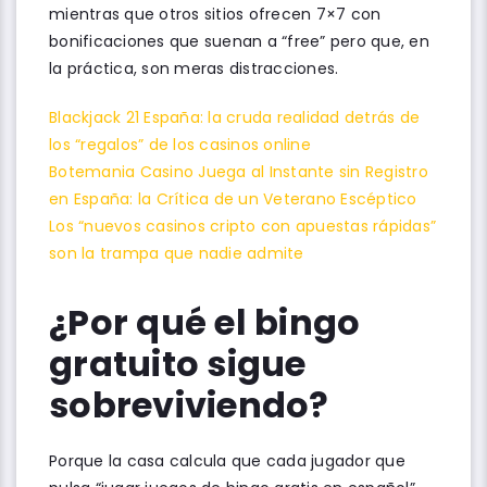
mientras que otros sitios ofrecen 7×7 con
bonificaciones que suenan a “free” pero que, en
la práctica, son meras distracciones.
Blackjack 21 España: la cruda realidad detrás de
los “regalos” de los casinos online
Botemania Casino Juega al Instante sin Registro
en España: la Crítica de un Veterano Escéptico
Los “nuevos casinos cripto con apuestas rápidas”
son la trampa que nadie admite
¿Por qué el bingo
gratuito sigue
sobreviviendo?
Porque la casa calcula que cada jugador que