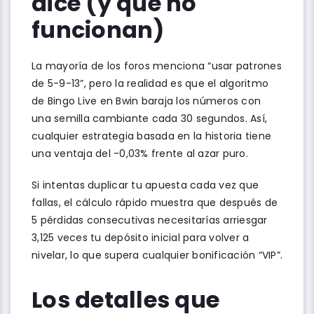
dice (y que no
funcionan)
La mayoría de los foros menciona “usar patrones
de 5-9-13”, pero la realidad es que el algoritmo
de Bingo Live en Bwin baraja los números con
una semilla cambiante cada 30 segundos. Así,
cualquier estrategia basada en la historia tiene
una ventaja del -0,03% frente al azar puro.
Si intentas duplicar tu apuesta cada vez que
fallas, el cálculo rápido muestra que después de
5 pérdidas consecutivas necesitarías arriesgar
3,125 veces tu depósito inicial para volver a
nivelar, lo que supera cualquier bonificación “VIP”.
Los detalles que