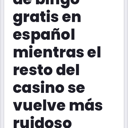
gratis en
español
mientras el
resto del
casino se
vuelve más
ruidoso