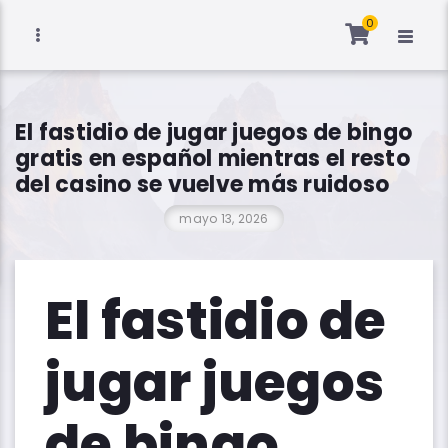
0
El fastidio de jugar juegos de bingo
gratis en español mientras el resto
del casino se vuelve más ruidoso
mayo 13, 2026
El fastidio de
jugar juegos
de bingo