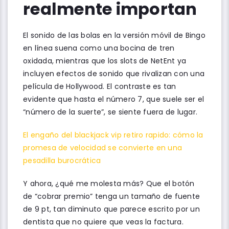
realmente importan
El sonido de las bolas en la versión móvil de Bingo
en línea suena como una bocina de tren
oxidada, mientras que los slots de NetEnt ya
incluyen efectos de sonido que rivalizan con una
película de Hollywood. El contraste es tan
evidente que hasta el número 7, que suele ser el
“número de la suerte”, se siente fuera de lugar.
El engaño del blackjack vip retiro rapido: cómo la
promesa de velocidad se convierte en una
pesadilla burocrática
Y ahora, ¿qué me molesta más? Que el botón
de “cobrar premio” tenga un tamaño de fuente
de 9 pt, tan diminuto que parece escrito por un
dentista que no quiere que veas la factura.