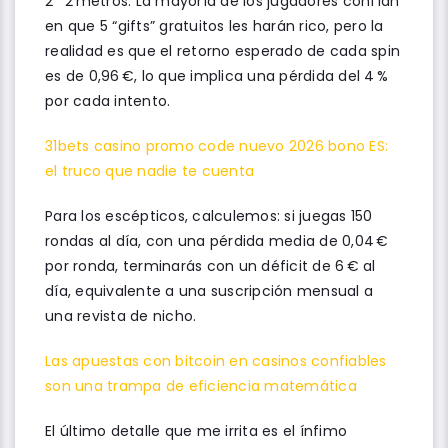
2 * 2 metros. La mayoría de los jugadores confían
en que 5 “gifts” gratuitos les harán rico, pero la
realidad es que el retorno esperado de cada spin
es de 0,96 €, lo que implica una pérdida del 4 %
por cada intento.
31bets casino promo code nuevo 2026 bono ES:
el truco que nadie te cuenta
Para los escépticos, calculemos: si juegas 150
rondas al día, con una pérdida media de 0,04 €
por ronda, terminarás con un déficit de 6 € al
día, equivalente a una suscripción mensual a
una revista de nicho.
Las apuestas con bitcoin en casinos confiables
son una trampa de eficiencia matemática
El último detalle que me irrita es el ínfimo