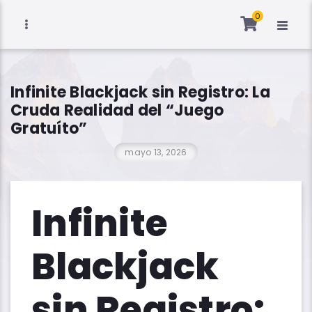
0
Infinite Blackjack sin Registro: La
Cruda Realidad del “Juego
Gratuíto”
mayo 13, 2026
Infinite
Blackjack
sin Registro: