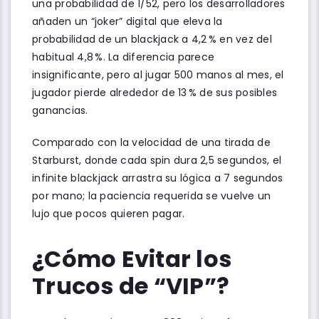
una probabilidad de 1/52, pero los desarrolladores
añaden un “joker” digital que eleva la
probabilidad de un blackjack a 4,2 % en vez del
habitual 4,8 %. La diferencia parece
insignificante, pero al jugar 500 manos al mes, el
jugador pierde alrededor de 13 % de sus posibles
ganancias.
Comparado con la velocidad de una tirada de
Starburst, donde cada spin dura 2,5 segundos, el
infinite blackjack arrastra su lógica a 7 segundos
por mano; la paciencia requerida se vuelve un
lujo que pocos quieren pagar.
¿Cómo Evitar los
Trucos de “VIP”?