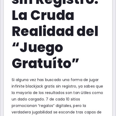
La Cruda
Realidad del
“Juego
Gratuíto”
Si alguna vez has buscado una forma de jugar
infinite blackjack gratis sin registro, ya sabes que
la mayoría de los resultados son tan útiles como
un dado cargado. 7 de cada 10 sitios
promocionan “regalos” digitales, pero la
verdadera jugabilidad se esconde tras capas de