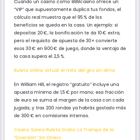
Cuando un casino como 888casino ofrece un
“VIP” que supuestamente duplica tus fondos, el
cálculo real muestra que el 95 % de los
beneficios se queda en la casa. Un ejemplo: si
depositas 20 €, la bonificación te da 10 € extra,
pero el requisito de apuesta de 30× convierte
esos 30 € en 900 € de juego, donde la ventaja de
la casa supera el 2,5 %.
Ruleta online virtual: el mito del giro sin alma
En William Hill, el registro “gratuito” incluye una
apuesta mínima de 1,5 € por mano; esa fracción
de euro se suma al margen de la casa con cada
jugada, y tras 200 rondas ya habrás gastado más
de 300 € en comisiones internas.
Casino Solera Ruleta Gratis: La Trampa de la
“Diversión” Sin Dinero