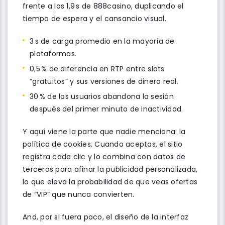
frente a los 1,9 s de 888casino, duplicando el
tiempo de espera y el cansancio visual.
3 s de carga promedio en la mayoría de
plataformas.
0,5 % de diferencia en RTP entre slots
“gratuitos” y sus versiones de dinero real.
30 % de los usuarios abandona la sesión
después del primer minuto de inactividad.
Y aquí viene la parte que nadie menciona: la
política de cookies. Cuando aceptas, el sitio
registra cada clic y lo combina con datos de
terceros para afinar la publicidad personalizada,
lo que eleva la probabilidad de que veas ofertas
de “VIP” que nunca convierten.
And, por si fuera poco, el diseño de la interfaz