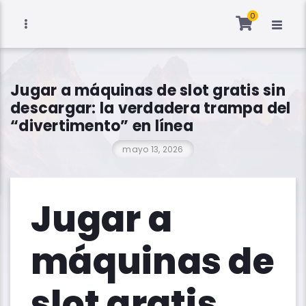
0
Jugar a máquinas de slot gratis sin
descargar: la verdadera trampa del
“divertimento” en línea
mayo 13, 2026
Jugar a
máquinas de
slot gratis