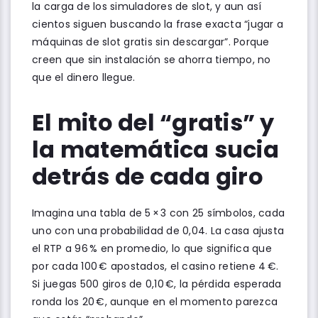
la carga de los simuladores de slot, y aun así
cientos siguen buscando la frase exacta “jugar a
máquinas de slot gratis sin descargar”. Porque
creen que sin instalación se ahorra tiempo, no
que el dinero llegue.
El mito del “gratis” y
la matemática sucia
detrás de cada giro
Imagina una tabla de 5 × 3 con 25 símbolos, cada
uno con una probabilidad de 0,04. La casa ajusta
el RTP a 96 % en promedio, lo que significa que
por cada 100 € apostados, el casino retiene 4 €.
Si juegas 500 giros de 0,10 €, la pérdida esperada
ronda los 20 €, aunque en el momento parezca