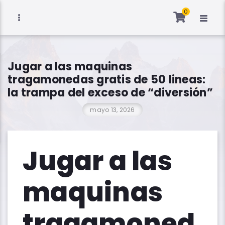
0
Jugar a las maquinas
tragamonedas gratis de 50 lineas:
la trampa del exceso de “diversión”
mayo 13, 2026
Jugar a las
maquinas
tragamoned