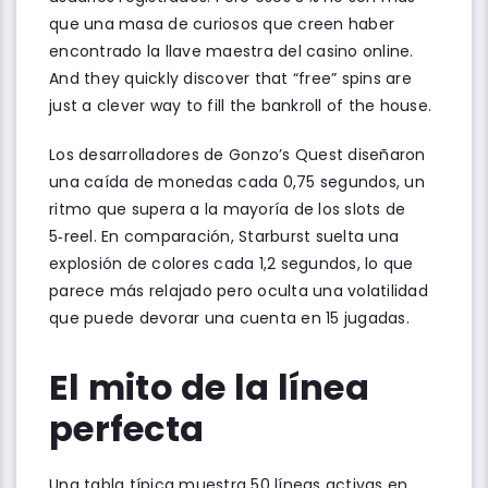
que una masa de curiosos que creen haber
encontrado la llave maestra del casino online.
And they quickly discover that “free” spins are
just a clever way to fill the bankroll of the house.
Los desarrolladores de Gonzo’s Quest diseñaron
una caída de monedas cada 0,75 segundos, un
ritmo que supera a la mayoría de los slots de
5‑reel. En comparación, Starburst suelta una
explosión de colores cada 1,2 segundos, lo que
parece más relajado pero oculta una volatilidad
que puede devorar una cuenta en 15 jugadas.
El mito de la línea
perfecta
Una tabla típica muestra 50 líneas activas en