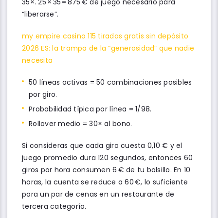
35×. 25 × 35 = 875 € de juego necesario para
“liberarse”.
my empire casino 115 tiradas gratis sin depósito
2026 ES: la trampa de la “generosidad” que nadie
necesita
50 líneas activas = 50 combinaciones posibles
por giro.
Probabilidad típica por línea = 1/98.
Rollover medio = 30× al bono.
Si consideras que cada giro cuesta 0,10 € y el
juego promedio dura 120 segundos, entonces 60
giros por hora consumen 6 € de tu bolsillo. En 10
horas, la cuenta se reduce a 60 €, lo suficiente
para un par de cenas en un restaurante de
tercera categoría.