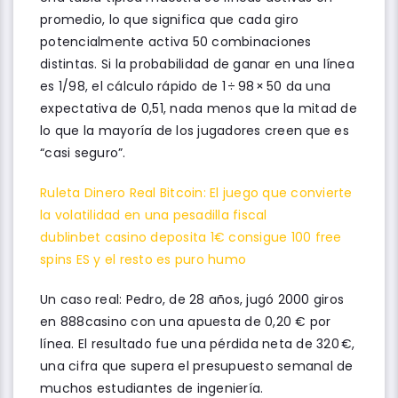
promedio, lo que significa que cada giro
potencialmente activa 50 combinaciones
distintas. Si la probabilidad de ganar en una línea
es 1/98, el cálculo rápido de 1 ÷ 98 × 50 da una
expectativa de 0,51, nada menos que la mitad de
lo que la mayoría de los jugadores creen que es
“casi seguro”.
Ruleta Dinero Real Bitcoin: El juego que convierte
la volatilidad en una pesadilla fiscal
dublinbet casino deposita 1€ consigue 100 free
spins ES y el resto es puro humo
Un caso real: Pedro, de 28 años, jugó 2000 giros
en 888casino con una apuesta de 0,20 € por
línea. El resultado fue una pérdida neta de 320 €,
una cifra que supera el presupuesto semanal de
muchos estudiantes de ingeniería.