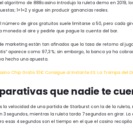
l algoritmo de 888casino introdujo la ruleta demo en 2019, 
puestas; 1+1=2 y sigue sin producir ganancias reales.
l número de giros gratuitos suele limitarse a 50, pero cada gi
a moneda al aire y pedirle que pague la cuenta del bar.
de marketing están tan afinados que la tasa de retorno al jug
atis” aparece como 97,3 %; sin embargo, la banca ya ha cobrad
aya hecho una apuesta.
sino Chip Gratis 10€ Consigue al Instante ES: La Trampa del Di
arativas que nadie te cue
 la velocidad de una partida de Starburst con la de la ruleta,
n 3 segundos, mientras la ruleta tarda 7 segundos en girar. L
o esas 4 segundos son el tiempo en el que el casino recopila