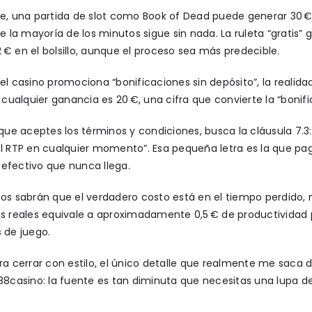
e, una partida de slot como Book of Dead puede generar 30 € 
ue la mayoría de los minutos sigue sin nada. La ruleta “gratis
€ en el bolsillo, aunque el proceso sea más predecible.
el casino promociona “bonificaciones sin depósito”, la realid
r cualquier ganancia es 20 €, una cifra que convierte la “bonif
 que aceptes los términos y condiciones, busca la cláusula 7.3:
l RTP en cualquier momento”. Esa pequeña letra es la que paga 
l efectivo que nunca llega.
os sabrán que el verdadero costo está en el tiempo perdido,
s reales equivale a aproximadamente 0,5 € de productividad 
 de juego.
ra cerrar con estilo, el único detalle que realmente me saca de
88casino: la fuente es tan diminuta que necesitas una lupa de 