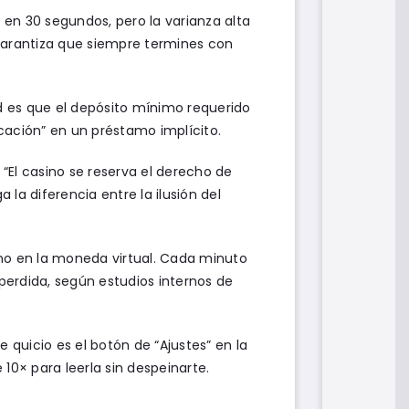
en 30 segundos, pero la varianza alta
” garantiza que siempre termines con
ad es que el depósito mínimo requerido
icación” en un préstamo implícito.
 “El casino se reserva el derecho de
la diferencia entre la ilusión del
 no en la moneda virtual. Cada minuto
perdida, según estudios internos de
 quicio es el botón de “Ajustes” en la
10× para leerla sin despeinarte.