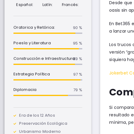
Desde que e
Español:
Latín:
Francés:
oasis sin a
En Bet365 e
Oratorica y Retórica:
90 %
a lanzar un
Poesía y Literatura
95 %
Los trucos 
versión “gr
Construcción e Infraestructura:
90 %
siquiera h
Jokerbet Ca
Estrategia Política
100 %
Comp
Diplomacia
85 %
Si comparas
resultado e
Era de los 12 Años
mínima, per
Preservación Ecológica
Urbanismo Moderno