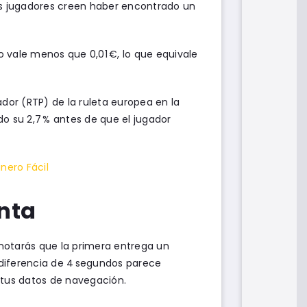
los jugadores creen haber encontrado un
ro vale menos que 0,01 €, lo que equivale
ador (RTP) de la ruleta europea en la
o su 2,7 % antes de que el jugador
nero Fácil
nta
 notarás que la primera entrega un
a diferencia de 4 segundos parece
 tus datos de navegación.