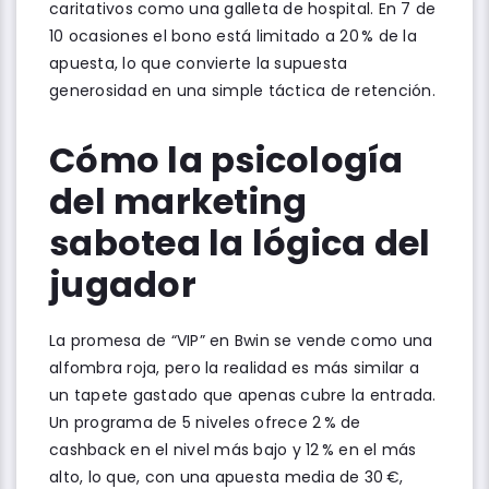
caritativos como una galleta de hospital. En 7 de
10 ocasiones el bono está limitado a 20 % de la
apuesta, lo que convierte la supuesta
generosidad en una simple táctica de retención.
Cómo la psicología
del marketing
sabotea la lógica del
jugador
La promesa de “VIP” en Bwin se vende como una
alfombra roja, pero la realidad es más similar a
un tapete gastado que apenas cubre la entrada.
Un programa de 5 niveles ofrece 2 % de
cashback en el nivel más bajo y 12 % en el más
alto, lo que, con una apuesta media de 30 €,