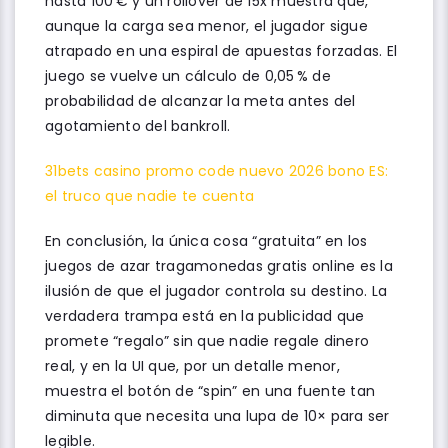
hasta 100 € y un rollover de 15x muestra que,
aunque la carga sea menor, el jugador sigue
atrapado en una espiral de apuestas forzadas. El
juego se vuelve un cálculo de 0,05 % de
probabilidad de alcanzar la meta antes del
agotamiento del bankroll.
31bets casino promo code nuevo 2026 bono ES:
el truco que nadie te cuenta
En conclusión, la única cosa “gratuita” en los
juegos de azar tragamonedas gratis online es la
ilusión de que el jugador controla su destino. La
verdadera trampa está en la publicidad que
promete “regalo” sin que nadie regale dinero
real, y en la UI que, por un detalle menor,
muestra el botón de “spin” en una fuente tan
diminuta que necesita una lupa de 10× para ser
legible.