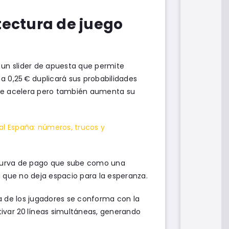
tectura de juego
 un slider de apuesta que permite
 a 0,25 € duplicará sus probabilidades
que acelera pero también aumenta su
al España: números, trucos y
a curva de pago que sube como una
a que no deja espacio para la esperanza.
a de los jugadores se conforma con la
ivar 20 líneas simultáneas, generando