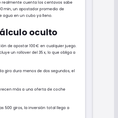
ue realmente cuenta los centavos sabe
 30 min, un apostador promedio de
e agua en un cubo ya lleno.
cálculo oculto
ción de apostar 100 € en cualquier juego.
uye un rollover del 35 x, lo que obliga a
ada giro dura menos de dos segundos, el
 parecen más a una oferta de coche
 500 giros, la inversión total llega a