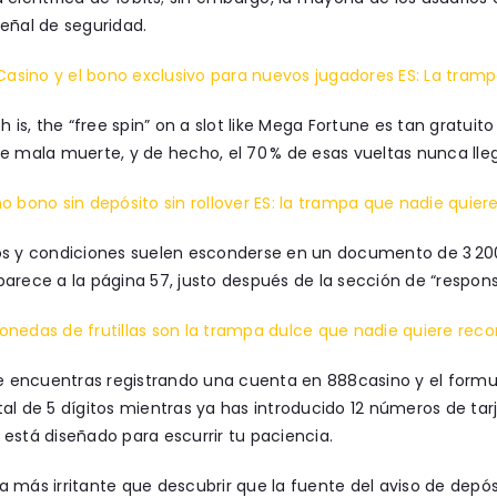
eñal de seguridad.
sino y el bono exclusivo para nuevos jugadores ES: La tram
th is, the “free spin” on a slot like Mega Fortune es tan gratuit
e mala muerte, y de hecho, el 70 % de esas vueltas nunca lleg
o bono sin depósito sin rollover ES: la trampa que nadie quier
s y condiciones suelen esconderse en un documento de 3 200 p
arece a la página 57, justo después de la sección de “responsa
nedas de frutillas son la trampa dulce que nadie quiere rec
te encuentras registrando una cuenta en 888casino y el formul
al de 5 dígitos mientras ya has introducido 12 números de tarj
está diseñado para escurrir tu paciencia.
 más irritante que descubrir que la fuente del aviso de depós