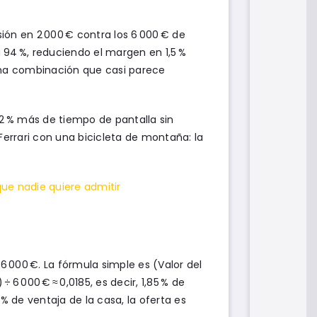
sión en 2 000 € contra los 6 000 € de
P a 94 %, reduciendo el margen en 1,5 %
 una combinación que casi parece
 22 % más de tiempo de pantalla sin
errari con una bicicleta de montaña: la
que nadie quiere admitir
 000 €. La fórmula simple es (Valor del
÷ 6 000 € ≈ 0,0185, es decir, 1,85 % de
 de ventaja de la casa, la oferta es