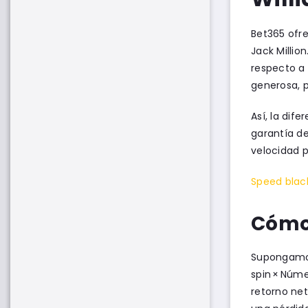
Bet365 ofre
Jack Million
respecto a 
generosa, p
Así, la dif
garantía de
velocidad p
Speed black
Cómo 
Supongamos 
spin × Númer
retorno net