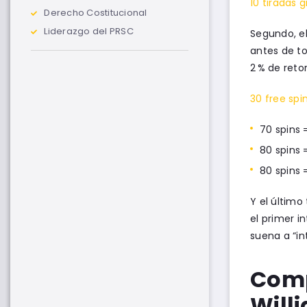
10 tiradas 
Derecho Costitucional
Liderazgo del PRSC
Segundo, el
antes de to
2 % de reto
30 free spi
70 spins
80 spins 
80 spins 
Y el último
el primer i
suena a “i
Comp
Will