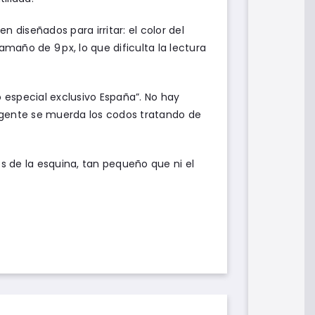
 diseñados para irritar: el color del
tamaño de 9 px, lo que dificulta la lectura
go especial exclusivo España”. No hay
 gente se muerda los codos tratando de
es de la esquina, tan pequeño que ni el