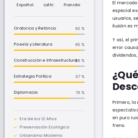
El mercado
Español:
Latín:
Francés:
especial ex
usuarios, s
ilusión es 
Oratorica y Retórica:
90 %
Y así, el p
Poesía y Literatura
95 %
error causa
dividendos,
Construcción e Infraestructura:
90 %
¿Qué
Estrategia Política
100 %
Desc
Diplomacia
85 %
Primero, la
expectativa
en puro rui
Era de los 12 Años
freno.
Preservación Ecológica
Urbanismo Moderno