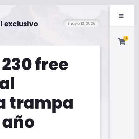
l exclusivo
mayo 13, 2026
0
 230 free
al
la trampa
 año