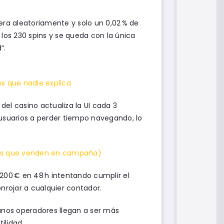
era aleatoriamente y solo un 0,02 % de
e los 230 spins y se queda con la única
”.
os que nadie explica
 del casino actualiza la UI cada 3
 usuarios a perder tiempo navegando, lo
 los que venden en campaña)
 200 € en 48 h intentando cumplir el
sonrojar a cualquier contador.
gunos operadores llegan a ser más
ilidad.