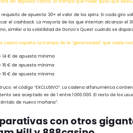
gratis sin deposito casino: la trampa que nadie quiso que desc
 requisito de apuesta: 30× el valor de los spins. Si cada giro va
car el cashback. La mayoría de los que intentan alcanzar el
rno, similar a la volatilidad de Gonzo’s Quest cuando se dispara 
ns casino españa: la trampa de la “generosidad” que nadie ne
 = 14 € de apuesta mínima
= 16 € de apuesta mínima
= 16 € de apuesta mínima
 truco: el código “EXCLUSIVO”. La cadena alfanumérica contiene
ntento sea aceptado es de 1 entre 1 000 000. El resto de los us
nténtalo de nuevo mañana”.
arativas con otros gigante
iam Hill y 888casino