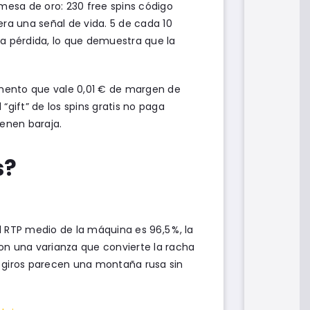
esa de oro: 230 free spins código
era una señal de vida. 5 de cada 10
ra pérdida, lo que demuestra que la
cumento que vale 0,01 € de margen de
“gift” de los spins gratis no paga
ienen baraja.
s?
el RTP medio de la máquina es 96,5 %, la
on una varianza que convierte la racha
s giros parecen una montaña rusa sin