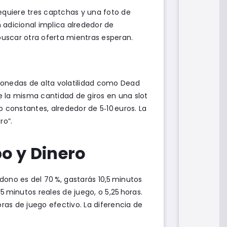
equiere tres captchas y una foto de
 adicional implica alrededor de
uscar otra oferta mientras esperan.
amonedas de alta volatilidad como Dead
 la misma cantidad de giros en una slot
constantes, alrededor de 5‑10 euros. La
ro”.
o y Dinero
ndono es del 70 %, gastarás 10,5 minutos
15 minutos reales de juego, o 5,25 horas.
oras de juego efectivo. La diferencia de