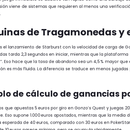
esión viene de sistemas que requieren al menos una verificació
.
inas de Tragamonedas y e
 el lanzamiento de Starburst con la velocidad de carga de Go
s tarda 2,3 segundos en iniciar, mientras que la plataforma t
ro”. Eso hace que la tasa de abandono sea un 4,5 % mayor que
ón es más fluida. La diferencia se traduce en menos jugadas 
lo de cálculo de ganancias p
 que apuestas 5 euros por giro en Gonzo’s Quest y juegas 20
re. Eso supone 1.000 euros apostados, mientras que la media 
 esperada de 40 euros, comparado con 30 euros en PokerStars
 de 10 euros parece mínima, pero se acumula rápidamente.