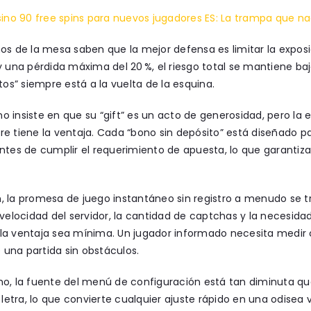
sino 90 free spins para nuevos jugadores ES: La trampa que na
os de la mesa saben que la mejor defensa es limitar la exposic
y una pérdida máxima del 20 %, el riesgo total se mantiene ba
itos” siempre está a la vuelta de la esquina.
sino insiste en que su “gift” es un acto de generosidad, pero 
e tiene la ventaja. Cada “bono sin depósito” está diseñado pa
ntes de cumplir el requerimiento de apuesta, lo que garantiza
 la promesa de juego instantáneo sin registro a menudo se t
 velocidad del servidor, la cantidad de captchas y la necesida
la ventaja sea mínima. Un jugador informado necesita medir
e una partida sin obstáculos.
o, la fuente del menú de configuración está tan diminuta que
a letra, lo que convierte cualquier ajuste rápido en una odisea v