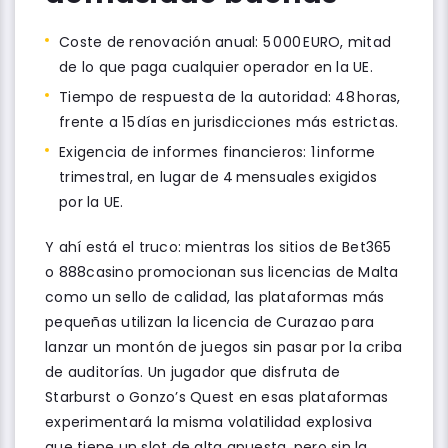
Coste de renovación anual: 5 000 EURO, mitad
de lo que paga cualquier operador en la UE.
Tiempo de respuesta de la autoridad: 48 horas,
frente a 15 días en jurisdicciones más estrictas.
Exigencia de informes financieros: 1 informe
trimestral, en lugar de 4 mensuales exigidos
por la UE.
Y ahí está el truco: mientras los sitios de Bet365
o 888casino promocionan sus licencias de Malta
como un sello de calidad, las plataformas más
pequeñas utilizan la licencia de Curazao para
lanzar un montón de juegos sin pasar por la criba
de auditorías. Un jugador que disfruta de
Starburst o Gonzo’s Quest en esas plataformas
experimentará la misma volatilidad explosiva
que tiene un slot de alta apuesta, pero sin la