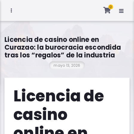
0
Licencia de casino online en
Curazao: la burocracia escondida
tras los “regalos” de la industria
mayo 13, 2026
Licencia de
casino
online en