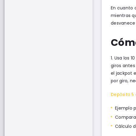
En cuanto a
mientras qu
desvanece 
Cómo
1. Usa los 
giros antes
el jackpot 
por giro, n
Depósito 5 
Ejemplo p
Comparaci
Cálculo d