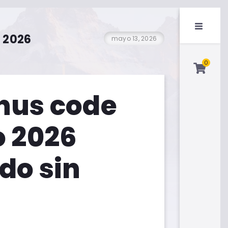
o 2026
mayo 13, 2026
0
onus code
o 2026
do sin