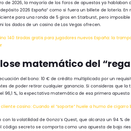
ero de 2026, la mayoría de los foros de apuestas ya hablaban
 depósito 2026 España” como si fuera un billete de lotería. En 
ficiente para una ronda de 5 giros en Starburst, pero imposibl
ni los dados de un casino de Las Vegas ofrecen.
no 140 tiradas gratis para jugadores nuevos España: la tramp
r
lose matemático del “regal
 ecuación del bono: 10 € de crédito multiplicado por un requis
tes de poder retirar cualquier ganancia. Si consideras que la 
el 96,1 %, la expectativa matemática de esa primera apuesta 
 cliente casino: Cuando el “soporte” huele a humo de cigarro
con la volatilidad de Gonzo’s Quest, que alcanza un 94 % de
el código secreto se comporta como una apuesta de bajo riesg