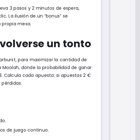
lleva 3 pasos y 2 minutos de espera,
ic. La ilusión de un “bonus” se
 propia mesa.
volverse un tonto
arburst, para maximizar la cantidad de
a Moolah, donde la probabilidad de ganar
 3. Calcula cada apuesta: si apuestas 2 €
r pérdidas.
do.
tos de juego continuo.