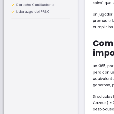
spins” que 
Derecho Costitucional
Liderazgo del PRSC
Un jugador 
promedio 1,
cumplir los
Comp
impo
Bet365, por
pero con un
equivalente
generoso, p
Si calculas
Cazeus) = 3
desbloquear