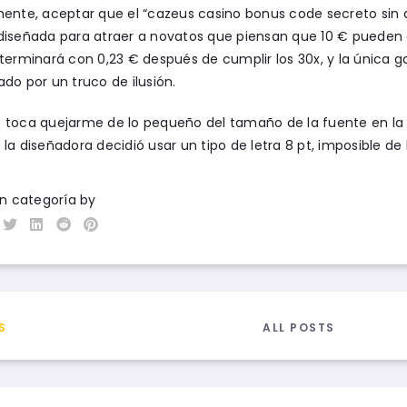
mente, aceptar que el “cazeus casino bonus code secreto sin 
diseñada para atraer a novatos que piensan que 10 € pueden 
terminará con 0,23 € después de cumplir los 30x, y la única g
do por un truco de ilusión.
 toca quejarme de lo pequeño del tamaño de la fuente en la 
la diseñadora decidió usar un tipo de letra 8 pt, imposible de le
in categoría
by
ALL POSTS
S