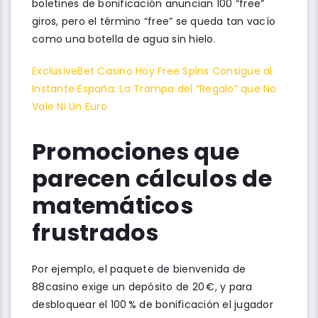
boletines de bonificación anuncian 100 “free”
giros, pero el término “free” se queda tan vacío
como una botella de agua sin hielo.
ExclusiveBet Casino Hoy Free Spins Consigue al
Instante España: La Trampa del “Regalo” que No
Vale Ni Un Euro
Promociones que
parecen cálculos de
matemáticos
frustrados
Por ejemplo, el paquete de bienvenida de
88casino exige un depósito de 20 €, y para
desbloquear el 100 % de bonificación el jugador