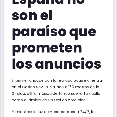
son el
paraíso que
prometen
los anuncios
El primer choque con la realidad ocurre al entrar
en el Casino Sevilla, situado a 150 metros de la
Giralda; allí la música de fondo suena tan aúlla
como el timbre de un taxi en hora pico.
Y mientras la luz de neón parpadea 24/7, los