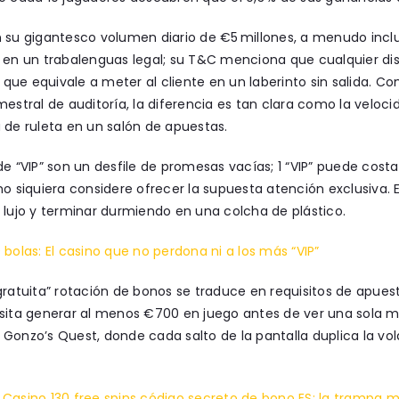
 su gigantesco volumen diario de €5 millones, a menudo inclu
 en un trabalenguas legal; su T&C menciona que cualquier disp
lo que equivale a meter al cliente en un laberinto sin salida.
mestral de auditoría, la diferencia es tan clara como la veloci
 de ruleta en un salón de apuestas.
de “VIP” son un desfile de promesas vacías; 1 “VIP” puede cos
no siquiera considere ofrecer la supuesta atención exclusiva
 lujo y terminar durmiendo en una colcha de plástico.
 bolas: El casino que no perdona ni a los más “VIP”
gratuita” rotación de bonos se traduce en requisitos de apues
sita generar al menos €700 en juego antes de ver una sola m
Gonzo’s Quest, donde cada salto de la pantalla duplica la volati
Casino 130 free spins código secreto de bono ES: la trampa 