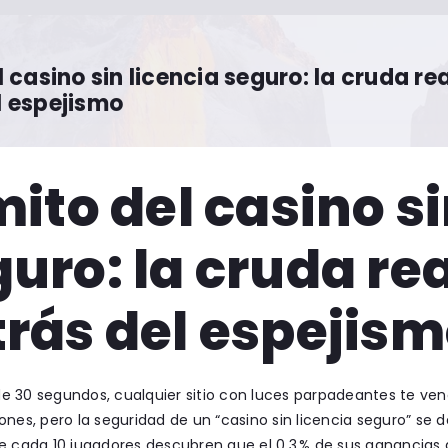
l casino sin licencia seguro: la cruda re
l espejismo
mito del casino s
uro: la cruda re
trás del espejis
 30 segundos, cualquier sitio con luces parpadeantes te vende
ones, pero la seguridad de un “casino sin licencia seguro” se 
de cada 10 jugadores descubren que el 0,3 % de sus ganancias