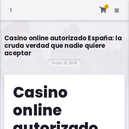
0
Casino online autorizado España: la
cruda verdad que nadie quiere
aceptar
mayo 13, 2026
Casino
online
autorizado