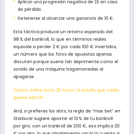
Aplicar una progresión negativa de 1,5 en caso
de pérdida.
Detenerse al alcanzar una ganancia de 10 €.
Esta táctica produce un retorno esperado del
98 % del bankroll, lo que en términos reales
equivale a perder 2 € por cada 100 € invertidos,
un número que los foros de apuestas apenas
discuten porque suena tan deprimente como el
sonido de una máquina tragamonedas al
apagarse.
Casino online bono 25 euros: la estafa que nadie
quiere admitir
And, si prefieres los slots, la regla de “max bet” en
Starburst
sugiere apostar el 10 % de tu bankroll
por giro; con un bankroll de 200 €, eso implica 20
€ por giro, lo que rápidamente vacía la cuenta si