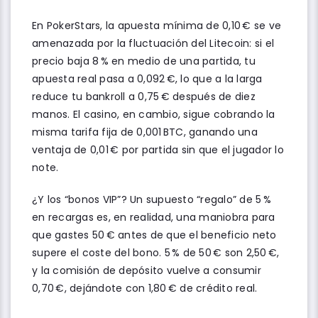
En PokerStars, la apuesta mínima de 0,10 € se ve
amenazada por la fluctuación del Litecoin: si el
precio baja 8 % en medio de una partida, tu
apuesta real pasa a 0,092 €, lo que a la larga
reduce tu bankroll a 0,75 € después de diez
manos. El casino, en cambio, sigue cobrando la
misma tarifa fija de 0,001 BTC, ganando una
ventaja de 0,01 € por partida sin que el jugador lo
note.
¿Y los “bonos VIP”? Un supuesto “regalo” de 5 %
en recargas es, en realidad, una maniobra para
que gastes 50 € antes de que el beneficio neto
supere el coste del bono. 5 % de 50 € son 2,50 €,
y la comisión de depósito vuelve a consumir
0,70 €, dejándote con 1,80 € de crédito real.