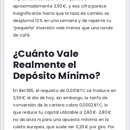
aproximadamente 3,50 €, y esa cifra parece
insignificante hasta que la tasa de cambio se
desploma 12 % en una semana y de repente tu
“pequeña” inversión vale menos que una ronda
de café.
¿Cuánto Vale
Realmente el
Depósito Mínimo?
En Bet365, el requisito de 0,001 BTC se traduce en
3,50 € al día de hoy; sin embargo, la tarifa de
conversión de la cartera cobra 0,0002 BTC, lo
que reduce tu capital utilizable a 2,80 €. 2,80 €
no alcanza ni para una apuesta mínima en la
ruleta europea, que suele ser 0,20 € por giro. Por