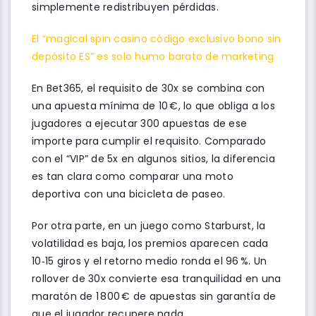
simplemente redistribuyen pérdidas.
El “magical spin casino código exclusivo bono sin
depósito ES” es solo humo barato de marketing
En Bet365, el requisito de 30x se combina con
una apuesta mínima de 10 €, lo que obliga a los
jugadores a ejecutar 300 apuestas de ese
importe para cumplir el requisito. Comparado
con el “VIP” de 5x en algunos sitios, la diferencia
es tan clara como comparar una moto
deportiva con una bicicleta de paseo.
Por otra parte, en un juego como Starburst, la
volatilidad es baja, los premios aparecen cada
10‑15 giros y el retorno medio ronda el 96 %. Un
rollover de 30x convierte esa tranquilidad en una
maratón de 1 800 € de apuestas sin garantía de
que el jugador recupere nada.