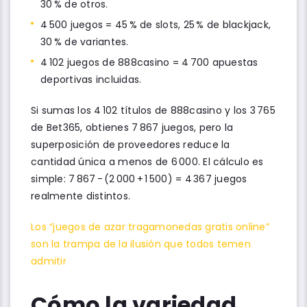
30 % de otros.
4 500 juegos = 45 % de slots, 25 % de blackjack,
30 % de variantes.
4 102 juegos de 888casino = 4 700 apuestas
deportivas incluidas.
Si sumas los 4 102 títulos de 888casino y los 3 765
de Bet365, obtienes 7 867 juegos, pero la
superposición de proveedores reduce la
cantidad única a menos de 6 000. El cálculo es
simple: 7 867 - (2 000 + 1 500) = 4 367 juegos
realmente distintos.
Los “juegos de azar tragamonedas gratis online”
son la trampa de la ilusión que todos temen
admitir
Cómo la variedad