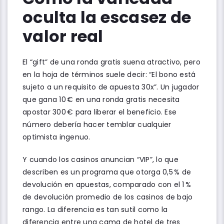
oculta la escasez de
valor real
El “gift” de una ronda gratis suena atractivo, pero
en la hoja de términos suele decir: “El bono está
sujeto a un requisito de apuesta 30x”. Un jugador
que gana 10 € en una ronda gratis necesita
apostar 300 € para liberar el beneficio. Ese
número debería hacer temblar cualquier
optimista ingenuo.
Y cuando los casinos anuncian “VIP”, lo que
describen es un programa que otorga 0,5 % de
devolución en apuestas, comparado con el 1 %
de devolución promedio de los casinos de bajo
rango. La diferencia es tan sutil como la
diferencia entre una cama de hotel de tres