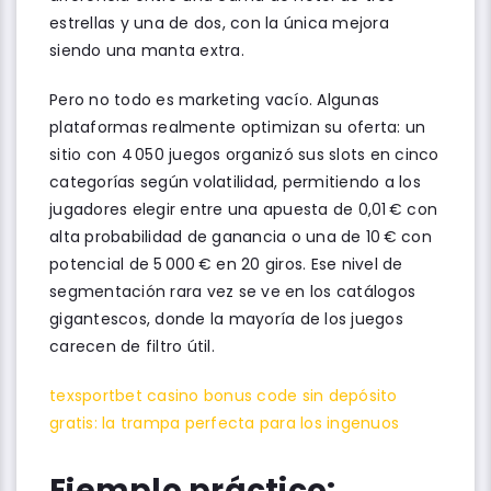
estrellas y una de dos, con la única mejora
siendo una manta extra.
Pero no todo es marketing vacío. Algunas
plataformas realmente optimizan su oferta: un
sitio con 4 050 juegos organizó sus slots en cinco
categorías según volatilidad, permitiendo a los
jugadores elegir entre una apuesta de 0,01 € con
alta probabilidad de ganancia o una de 10 € con
potencial de 5 000 € en 20 giros. Ese nivel de
segmentación rara vez se ve en los catálogos
gigantescos, donde la mayoría de los juegos
carecen de filtro útil.
texsportbet casino bonus code sin depósito
gratis: la trampa perfecta para los ingenuos
Ejemplo práctico: