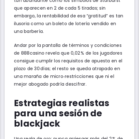
tan abundante como los símbolos de Starburst
que aparecen en 2 de cada 5 tiradas; sin
embargo, la rentabilidad de esa “gratitud” es tan
ilusoria como un boleto de lotería vendido en
una barbería.
Andar por la pantalla de términos y condiciones
de 888casino revela que 0,02 % de los jugadores
consigue cumplir los requisitos de apuesta en el
plazo de 30 días; el resto se queda atrapado en
una maraña de micro‑restricciones que ni el
mejor abogado podría descifrar.
Estrategias realistas
para una sesión de
blackjack
Una regla de oro: nunca arriesgar más del 2 % de