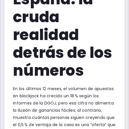
cruda
realidad
detrás de los
números
En los últimos 12 meses, el volumen de apuestas
en blackjack ha crecido un 18 % según los
informes de la DGOJ, pero esa cifra no alimenta
la ilusión de ganancias fáciles; al contrario,
muestra cuántas personas siguen creyendo que
el 0,5 % de ventaja de la casa es una “oferta” que