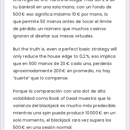
tu bankroll en una sola mano; con un fondo de
500 € eso significa máximo 10 € por mano, lo
que permite 50 manos antes de tocar el límite
de pérdida, un número que muchos casinos
ignoran al diseñar sus mesas virtuales.
But the truth is, even a perfect basic strategy will
only reduce the house edge to 0,2 %; eso implica
que en 500 manos de 20 € cada una, perderás
aproximadamente 200 € en promedio, no hay
“suerte” que lo compense.
Porque la comparación con una slot de alta
volatilidad como Book of Dead muestra que la
varianza del blackjack es mucho más predecible;
mientras una spin puede producir 10 000 € en un
solo momento, el blackjack rara vez supera los
500 € en una sesión normal.