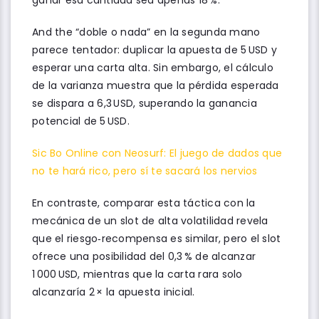
ganar esa cantidad sea apenas 18 %.
And the “doble o nada” en la segunda mano
parece tentador: duplicar la apuesta de 5 USD y
esperar una carta alta. Sin embargo, el cálculo
de la varianza muestra que la pérdida esperada
se dispara a 6,3 USD, superando la ganancia
potencial de 5 USD.
Sic Bo Online con Neosurf: El juego de dados que
no te hará rico, pero sí te sacará los nervios
En contraste, comparar esta táctica con la
mecánica de un slot de alta volatilidad revela
que el riesgo‑recompensa es similar, pero el slot
ofrece una posibilidad del 0,3 % de alcanzar
1 000 USD, mientras que la carta rara solo
alcanzaría 2 × la apuesta inicial.