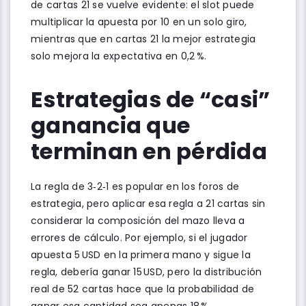
de cartas 21 se vuelve evidente: el slot puede
multiplicar la apuesta por 10 en un solo giro,
mientras que en cartas 21 la mejor estrategia
solo mejora la expectativa en 0,2 %.
Estrategias de “casi”
ganancia que
terminan en pérdida
La regla de 3‑2‑1 es popular en los foros de
estrategia, pero aplicar esa regla a 21 cartas sin
considerar la composición del mazo lleva a
errores de cálculo. Por ejemplo, si el jugador
apuesta 5 USD en la primera mano y sigue la
regla, debería ganar 15 USD, pero la distribución
real de 52 cartas hace que la probabilidad de