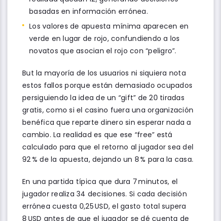
basadas en información errónea.
Los valores de apuesta mínima aparecen en
verde en lugar de rojo, confundiendo a los
novatos que asocian el rojo con “peligro”.
But la mayoría de los usuarios ni siquiera nota
estos fallos porque están demasiado ocupados
persiguiendo la idea de un “gift” de 20 tiradas
gratis, como si el casino fuera una organización
benéfica que reparte dinero sin esperar nada a
cambio. La realidad es que ese “free” está
calculado para que el retorno al jugador sea del
92 % de la apuesta, dejando un 8 % para la casa.
En una partida típica que dura 7 minutos, el
jugador realiza 34 decisiones. Si cada decisión
errónea cuesta 0,25 USD, el gasto total supera
8 USD antes de que el jugador se dé cuenta de