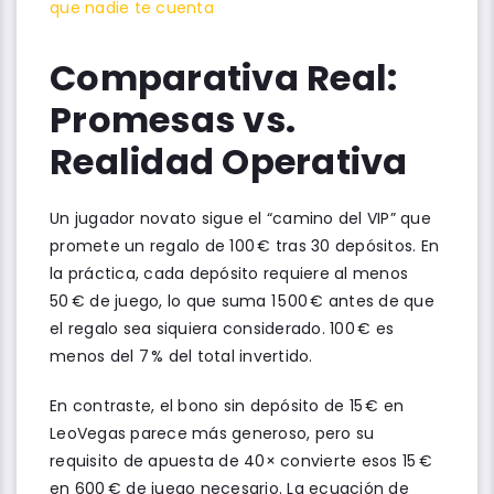
que nadie te cuenta
Comparativa Real:
Promesas vs.
Realidad Operativa
Un jugador novato sigue el “camino del VIP” que
promete un regalo de 100 € tras 30 depósitos. En
la práctica, cada depósito requiere al menos
50 € de juego, lo que suma 1 500 € antes de que
el regalo sea siquiera considerado. 100 € es
menos del 7 % del total invertido.
En contraste, el bono sin depósito de 15 € en
LeoVegas parece más generoso, pero su
requisito de apuesta de 40× convierte esos 15 €
en 600 € de juego necesario. La ecuación de