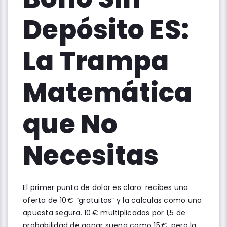
Depósito ES:
La Trampa
Matemática
que No
Necesitas
El primer punto de dolor es claro: recibes una
oferta de 10 € “gratuitos” y la calculas como una
apuesta segura. 10 € multiplicados por 1,5 de
probabilidad de ganar suena como 15 €, pero la