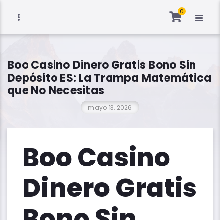
0
Boo Casino Dinero Gratis Bono Sin
Depósito ES: La Trampa Matemática
que No Necesitas
mayo 13, 2026
Boo Casino
Dinero Gratis
Bono Sin