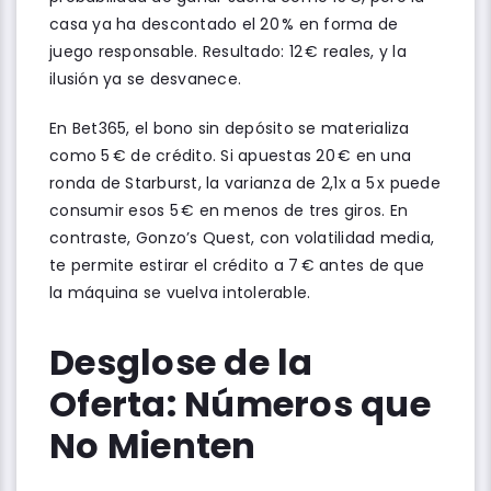
casa ya ha descontado el 20 % en forma de
juego responsable. Resultado: 12 € reales, y la
ilusión ya se desvanece.
En Bet365, el bono sin depósito se materializa
como 5 € de crédito. Si apuestas 20 € en una
ronda de Starburst, la varianza de 2,1x a 5 x puede
consumir esos 5 € en menos de tres giros. En
contraste, Gonzo’s Quest, con volatilidad media,
te permite estirar el crédito a 7 € antes de que
la máquina se vuelva intolerable.
Desglose de la
Oferta: Números que
No Mienten