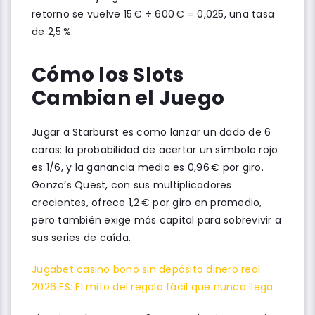
retorno se vuelve 15 € ÷ 600 € = 0,025, una tasa
de 2,5 %.
Cómo los Slots
Cambian el Juego
Jugar a Starburst es como lanzar un dado de 6
caras: la probabilidad de acertar un símbolo rojo
es 1/6, y la ganancia media es 0,96 € por giro.
Gonzo’s Quest, con sus multiplicadores
crecientes, ofrece 1,2 € por giro en promedio,
pero también exige más capital para sobrevivir a
sus series de caída.
Jugabet casino bono sin depósito dinero real
2026 ES: El mito del regalo fácil que nunca llega