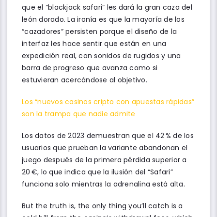
que el “blackjack safari” les dará la gran caza del
león dorado. La ironía es que la mayoría de los
“cazadores” persisten porque el diseño de la
interfaz les hace sentir que están en una
expedición real, con sonidos de rugidos y una
barra de progreso que avanza como si
estuvieran acercándose al objetivo.
Los “nuevos casinos cripto con apuestas rápidas”
son la trampa que nadie admite
Los datos de 2023 demuestran que el 42 % de los
usuarios que prueban la variante abandonan el
juego después de la primera pérdida superior a
20 €, lo que indica que la ilusión del “Safari”
funciona solo mientras la adrenalina está alta.
But the truth is, the only thing you’ll catch is a