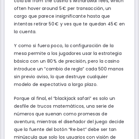
cold bill from the casino’s withdrawal fees, which
often hover around 5 € per transacción, un
cargo que parece insignificante hasta que
intentas retirar 50 € y ves que te quedan 45 € en
la cuenta.
Y como si fuera poco, la configuración de la
mesa permite a los jugadores usar la estrategia
básica con un 80 % de precisión, pero la casino
introduce un “cambio de regla” cada 500 manos
sin previo aviso, lo que destruye cualquier
modelo de expectativa a largo plazo.
Porque al final, el “blackjack safari” es solo un
desfile de trucos matemáticos, una serie de
números que suenan como promesas de
aventura, mientras el diseñador del juego decide
que la fuente del botón “Re‑bet” debe ser tan
minúscula que solo los usuarios con visión de