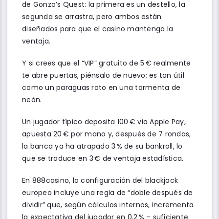
de Gonzo’s Quest: la primera es un destello, la
segunda se arrastra, pero ambos están
diseñados para que el casino mantenga la
ventaja.
Y si crees que el “VIP” gratuito de 5 € realmente
te abre puertas, piénsalo de nuevo; es tan útil
como un paraguas roto en una tormenta de
neón.
Un jugador típico deposita 100 € via Apple Pay,
apuesta 20 € por mano y, después de 7 rondas,
la banca ya ha atrapado 3 % de su bankroll, lo
que se traduce en 3 € de ventaja estadística.
En 888casino, la configuración del blackjack
europeo incluye una regla de “doble después de
dividir” que, según cálculos internos, incrementa
la expectativa del jugador en 0,2 % – suficiente