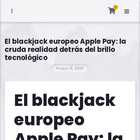
0
El blackjack europeo Apple Pay: la
cruda realidad detrás del brillo
tecnológico
mayo 13, 2026
El blackjack
europeo
Apple Pay: la