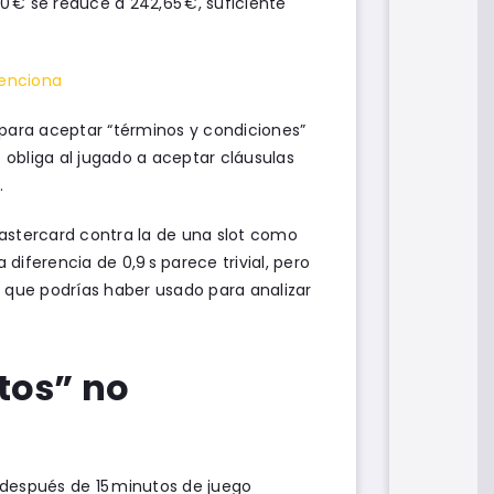
 € se reduce a 242,65 €, suficiente
menciona
 para aceptar “términos y condiciones”
e obliga al jugado a aceptar cláusulas
.
Mastercard contra la de una slot como
a diferencia de 0,9 s parece trivial, pero
que podrías haber usado para analizar
tos” no
€ después de 15 minutos de juego