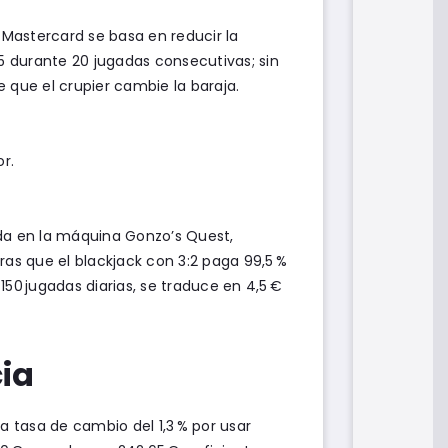
 Mastercard se basa en reducir la
+5 durante 20 jugadas consecutivas; sin
 que el crupier cambie la baraja.
or.
ada en la máquina Gonzo’s Quest,
ras que el blackjack con 3:2 paga 99,5 %
50 jugadas diarias, se traduce en 4,5 €
cia
a tasa de cambio del 1,3 % por usar